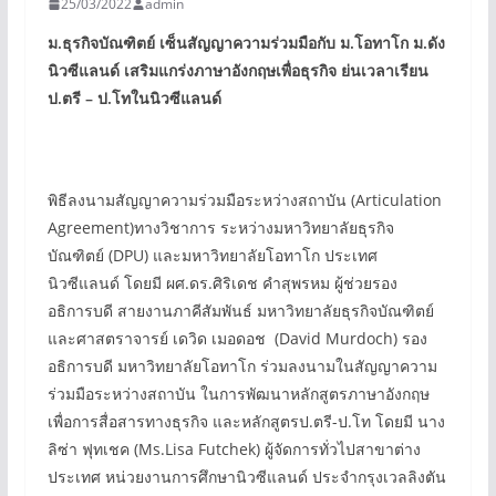
25/03/2022
admin
ม.ธุรกิจบัณฑิตย์ เซ็นสัญญาความร่วมมือกับ ม.โอทาโก ม.ดัง
นิวซีแลนด์
เสริมแกร่งภาษาอังกฤษเพื่อธุรกิจ ย่นเวลาเรียน
ป.ตรี – ป.โทในนิวซีแลนด์
พิธีลงนามสัญญาความร่วมมือระหว่างสถาบัน (Articulation
Agreement)ทางวิชาการ ระหว่างมหาวิทยาลัยธุรกิจ
บัณฑิตย์ (DPU) และมหาวิทยาลัยโอทาโก ประเทศ
นิวซีแลนด์ โดยมี ผศ.ดร.ศิริเดช คำสุพรหม ผู้ช่วยรอง
อธิการบดี สายงานภาคีสัมพันธ์ มหาวิทยาลัยธุรกิจบัณฑิตย์
และศาสตราจารย์ เดวิด เมอดอช (David Murdoch) รอง
อธิการบดี มหาวิทยาลัยโอทาโก ร่วมลงนามในสัญญาความ
ร่วมมือระหว่างสถาบัน ในการพัฒนาหลักสูตรภาษาอังกฤษ
เพื่อการสื่อสารทางธุรกิจ และหลักสูตรป.ตรี-ป.โท โดยมี นาง
ลิซ่า ฟุทเชค (Ms.Lisa Futchek) ผู้จัดการทั่วไปสาขาต่าง
ประเทศ หน่วยงานการศึกษานิวซีแลนด์ ประจำกรุงเวลลิงตัน