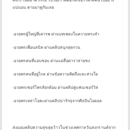
แน่นอน ตามมาดูกันเลย
-อวยพรผู้ใหญ่ที่เคารพ ผ่านบทเพลงในความทรงจำ
-อวยพรเพื่อนสนิท ผ่านคลิปสนุกสุดกวน
-อวยพรคนที่แอบชอบ ผ่านแม่สื่อดาราสายชง
-อวยพรคนที่อยู่ไกล ผ่านข้อความคิดถึงและห่วงใย
-อวยพรเซอร์ไพรส์ยกด้อม ผ่านคลิปคู่แฟนเซอร์วิส
-อวยพรเหล่าโอตะผ่านคลิปน่ารักqจากศิลปินไอดอล
ส่งมอบคลิปความสุขสุดว้าวในช่วงเทศกาลวันสงกรานต์จาก