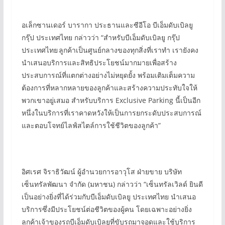
อเล็กซานเดอร์ บารากา ประธานและซีอีโอ บีเอ็มดับเบิลยู
กรุ๊ป ประเทศไทย กล่าวว่า “สำหรับบีเอ็มดับเบิลยู กรุ๊ป
ประเทศไทย ลูกค้าเป็นศูนย์กลางของทุกสิ่งที่เราทำ เรายังคง
นำเสนอบริการและสิทธิประโยชน์มากมายเพื่อสร้าง
ประสบการณ์ที่แตกต่างอย่างไม่หยุดยั้ง พร้อมเติมเต็มความ
ต้องการที่หลากหลายของลูกค้าและสร้างความประทับใจให้
พวกเขาอยู่เสมอ สำหรับบริการ Exclusive Parking นี้เป็นอีก
หนึ่งในบริการที่เราคาดหวังให้เป็นการยกระดับประสบการณ์
และตอบโจทย์ไลฟ์สไตล์การใช้ชีวิตของลูกค้า”
อิศเรศ จิราธิวัฒน์ ผู้อำนวยการอาวุโส ฝ่ายขาย บริษัท
เซ็นทรัลพัฒนา จำกัด (มหาชน) กล่าวว่า “เซ็นทรัลเวิลด์ ยินดี
เป็นอย่างยิ่งที่ได้ร่วมกับบีเอ็มดับเบิลยู ประเทศไทย นำเสนอ
บริการซึ่งมีประโยชน์ต่อชีวิตของผู้คน โดยเฉพาะอย่างยิ่ง
ลูกค้าเจ้าของรถบีเอ็มดับเบิลยูที่ขับรถมาจอดและใช้บริการ