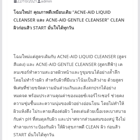
22/10/2021
admin
โฉมใหม่!! คุณภาพดีเหมือนเดิม
“ACNE-AID LIQUID
CLEANSER
และ
ACNE-AID GENTLE CLEANSER” CLEAN
ผิวก่อนสิว
START
มั่นใจได้ทุกวัน
โฉมใหม่แต่สูตรเดิมกับ ACNE-AID LIQUID CLEANSER (สูตร
สีแดง) และ ACNE-AID GENTLE CLEANSER (สูตรสีฟ้า) เค
ลนเซอร์ทำความสะอาดผิวหน้าและรูขุมขนได้อย่างล้ำลึก
โดยไม่ทำร้ายผิว สำหรับผิวที่มีแนวโน้มเป็นสิวง่าย ด้วยสูตร
พิเศษที่ช่วยขจัดความมันส่วนเกินและสิ่งสกปรกได้อย่าง
หมดจด พร้อมประสานคุณค่าของมอยซ์เจอร์ไรเซอร์ ช่วยคง
ความชุ่มชื้นและความนุ่มของผิวอย่างอ่อนโยน โดยไม่ทำให้
ผิวแห้งตึง ไม่ระคายเคืองต่อผิว โดดเด่นด้วยเนื้อเจลเบาสบาย
กับค่า pH ที่สมดุลกับผิว และปราศจากส่วนผสมของสบู่ จึงไม่
ทำลายเกราะป้องกันผิว ให้ผิวสุขภาพดี CLEAN ผิว ก่อนสิว
START มั่นใจได้ทุกวัน