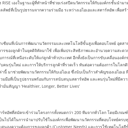
ง RISE เองในฐานะผู้ที่ทำหน้าที่ช่วยเร่งสปีดนวัตกรรมให้กับองค์กรชั้นนำมา
ดผลลัพธ์ที่เป็นรูปธรรมจากความร่วมมือ ระหว่างเอไอเอและสตาร์ทอัพ เพื่อสร้าง
เซียนที่เน้นการพัฒนานวัตกรรมและเทคโนโลยีขั้นสูงเพื่อตอบโจทย์ อุตสา
ารของลูกค้าในยุคดิจิทัลมาใช้ เพื่อเพิ่มประสิทธิภาพและอำนวยความสะด
รณ์ที่เหนือระดับให้แก่ลูกค้าทั่วประเทศ อีกทั้งยังเป็นการขับเคลื่อนองค
ับคนรุ่นใหม่ และการให้บริการลูกค้าที่รวดเร็ว ทันต่อความต้องการในโลกดิ
ล่านี้ มาช่วยพัฒนานวัตกรรมให้กับเอไอเอ ซึ่งนับเป็นก้าวสำคัญของเอไอเอ 
ร่วมมือที่เป็นรูปธรรมพร้อมกับการสนับสนุนสตาร์ทอัพ และคนรุ่นใหม่ที่มีคว
คำมั่นสัญญา ‘Healthier, Longer, Better Lives’
กสตาร์ทอัพที่สมัครเข้าร่วมโครงการทั้งหมดกว่า 200 ทีมจากทั่วโลก โดยมี
็นไปได้ในการนำมาปรับใช้ในองค์กรเพื่อพัฒนานวัตกรรมที่ตอบโจทย์ครบทุก
บสนองความต้องการของลูกค้า (Customer Needs) และการใช้เทคโนโลยีขั้นสู