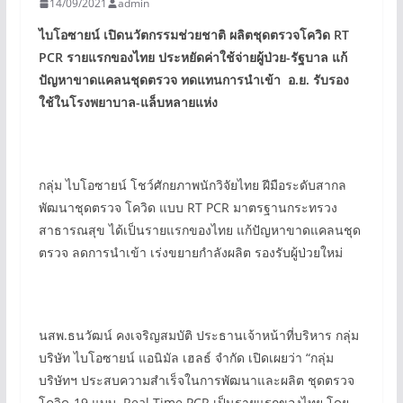
14/09/2021
admin
ไบโอซายน์ เปิดนวัตกรรมช่วยชาติ ผลิตชุดตรวจโควิด
RT
PCR
รายแรกของไทย
ประหยัดค่าใช้จ่ายผู้ป่วย-รัฐบาล แก้
ปัญหาขาดแคลนชุดตรวจ ทดแทนการนำเข้า อ.ย. รับรอง
ใช้ในโรงพยาบาล-แล็บหลายแห่ง
กลุ่ม ไบโอซายน์ โชว์ศักยภาพนักวิจัยไทย ฝีมือระดับสากล
พัฒนาชุดตรวจ โควิด แบบ RT PCR มาตรฐานกระทรวง
สาธารณสุข ได้เป็นรายแรกของไทย แก้ปัญหาขาดแคลนชุด
ตรวจ ลดการนำเข้า เร่งขยายกำลังผลิต รองรับผู้ป่วยใหม่
นสพ.ธนวัฒน์ คงเจริญสมบัติ ประธานเจ้าหน้าที่บริหาร กลุ่ม
บริษัท ไบโอซายน์ แอนิมัล เฮลธ์ จำกัด เปิดเผยว่า “กลุ่ม
บริษัทฯ ประสบความสำเร็จในการพัฒนาและผลิต ชุดตรวจ
โควิด-19 แบบ Real Time PCR เป็นรายแรกของไทย โดย