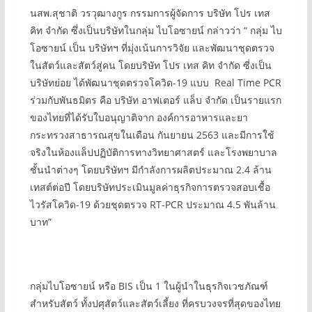
นสพ.สุชาติ วรวุฒางกูร กรรมการผู้จัดการ บริษัท โปร เทส
คิท จำกัด ซึ่งเป็นบริษัทในกลุ่ม ไบโอซายน์ กล่าวว่า “ กลุ่ม ไบ
โอซายน์ เป็น บริษัทฯ ที่มุ่งเน้นการวิจัย และพัฒนาชุดตรวจ
ในสัตว์และสัตว์สู่คน โดยบริษัท โปร เทส คิท จำกัด ซี่งเป็น
บริษัทย่อย ได้พัฒนาชุดตรวจโควิด-19 แบบ Real Time PCR
ร่วมกับพันธมิตร คือ บริษัท อาฟเตอร์ แล็บ จำกัด เป็นรายแรก
ของไทยที่ได้รับใบอนุญาติจาก องค์การอาหารและยา
กระทรวงสาธารณสุขในเดือน กันยายน 2563 และมีการใช้
จริงในห้องแล็ปปฏิบัติการทางวิทยาศาสตร์ และโรงพยาบาล
ชั้นนำต่างๆ โดยบริษัทฯ มีกำลังการผลิตประมาณ 2.4 ล้าน
เทสต์ต่อปี โดยบริษัทประเมินมูลค่าธุรกิจการตรวจสอบเชื้อ
ไวรัสโควิด-19 ด้วยชุดตรวจ RT-PCR ประมาณ 4.5 พันล้าน
บาท”
กลุ่มไบโอซายน์ หรือ BIS เป็น 1 ในผู้นำในธุรกิจเวชภัณฑ์
สำหรับสัตว์ ทั้งปศุสัตว์และสัตว์เลี้ยง ที่ครบวงจรที่สุดของไทย