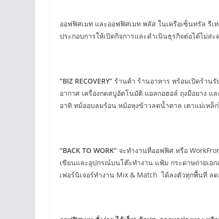
ออฟฟิศเมท และออฟฟิศเมท พลัส ในเครือเซ็นทรัล รีเทล
ประกอบการให้เปิดกิจการและดำเนินธุรกิจต่อได้ไม่สะดุด
“BIZ RECOVERY”
ร้านค้า ร้านอาหาร พร้อมเปิดร้านรับ
อากาศ เครื่องกดสบู่อัตโนมัติ แอลกอฮอล์ ถุงมือยาง
อาทิ หม้ออบลมร้อน หม้อหุงข้าวลดน้ำตาล เตาแม่เหล็
“BACK TO WORK”
จะทำงานที่ออฟฟิศ หรือ WorkFromH
เขียนและอุปกรณ์บนโต๊ะทำงาน แฟ้ม กระดาษถ่ายเอกสาร หม
เฟอร์นิเจอร์ทำงาน Mix & Match ได้ลงตัวทุกพื้นที่ ลดส