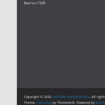
ติดตามเราได้ที่
Copyright © 2026
LIFETIME news&lifestyle
. All righ
Theme:
ColorMag
by ThemeGrill. Powered by
WordP