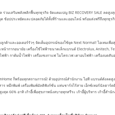
 ร่วมเสริมพลังพลิกฟื้นทุกธุรกิจ จัดแคมเปญ BIZ RECOVERY SALE ลดสูงสุ
 ช้อปประหยัดและปลอดภัยได้ทั้งที่ร้านและออนไลน์ พร้อมส่งฟรีถึงทุกธุรกิจ
ลูกค้าและออเดอร์รัวๆ จัดเต็มอุปกรณ์ของใช้ยุค Next Normal! ไอเทมเพื่อสุ
 และหน้ากากอนามัย เครื่องใช้ไฟฟ้าขนาดเล็กแบรนด์ Electrolux, Anitech
กไฟฟ้า กาต้มน้ำไฟฟ้า เครื่องชงกาแฟ ไมโครเวฟ เตาอบไฟฟ้า เครื่องบดสับอ
ome ก็พร้อมทุกสถานการณ์! ด้วยอุปกรณ์สำนักงาน ไอที แบรนด์ดังลดสูงสุด
ึกพิมพ์ เครื่องพิมพ์มัลติฟังก์ชั่น แท่นชาร์จไร้สาย เอ็กซ์เทอร์นัลฮาร์ด
ูงสุด 66% อาทิ เก้าอี้เพื่อสุขภาพนั่งสบายทุกสรีระ เก้าอี้ผู้บริหาร เก้าอี