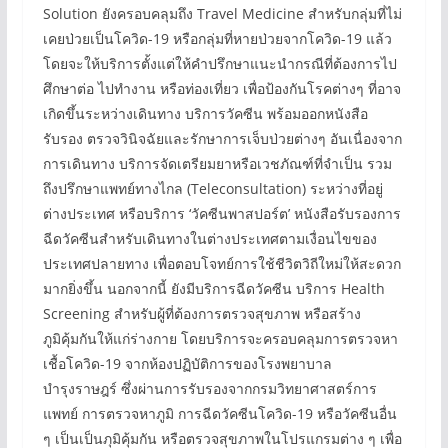
Solution ยังครอบคลุมถึง Travel Medicine สำหรับกลุ่มที่ไม่
เคยป่วยเป็นโควิด-19 หรือกลุ่มที่หายป่วยจากโควิด-19 แล้ว
โดยจะให้บริการตั้งแต่ให้คำปรึกษาแนะนำกรณีที่ต้องการไป
ศึกษาต่อ ไปทำงาน หรือท่องเที่ยว เพื่อป้องกันโรคต่างๆ ที่อาจ
เกิดขึ้นระหว่างเดินทาง บริการวัคซีน พร้อมออกหนังสือ
รับรอง ตรวจวินิจฉัยและรักษาการเจ็บป่วยต่างๆ อันเนื่องจาก
การเดินทาง บริการจัดเตรียมยาหรือเวชภัณฑ์ที่จำเป็น รวม
ถึงปรึกษาแพทย์ทางไกล (Teleconsultation) ระหว่างที่อยู่
ต่างประเทศ หรือบริการ ‘วัคซีนพาสปอร์ต’ หนังสือรับรองการ
ฉีดวัคซีนสำหรับเดินทางในต่างประเทศตามเงื่อนไขของ
ประเทศปลายทาง เพื่อตอบโจทย์การใช้ชีวิตวิถีใหม่ให้สะดวก
มากยิ่งขึ้น นอกจากนี้ ยังมีบริการฉีดวัคซีน บริการ Health
Screening สำหรับผู้ที่ต้องการตรวจสุขภาพ หรือสร้าง
ภูมิคุ้มกันให้แก่ร่างกาย โดยบริการจะครอบคลุมการตรวจหา
เชื้อโควิด-19 จากห้องปฏิบัติการของโรงพยาบาล
บำรุงราษฎร์ ซึ่งผ่านการรับรองจากกรมวิทยาศาสตร์การ
แพทย์ การตรวจหาภูมิ การฉีดวัคซีนโควิด-19 หรือวัคซีนอื่น
ๆ เป็นเป็นภุมิคุ้มกัน หรือตรวจสุขภาพในโปรแกรมต่าง ๆ เพื่อ