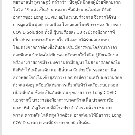
พยาบาลบำรุงราษฎร์ กล่าวว่า “ปัจจุบันมีกลุ่มผู้ป่วยที่หายจาก
โควิด-19 แล้วเป็นจำนวนมาก ซึ่งมีจำนวนไม่น้อยที่ยังมี
อาการของ Long COVID อยู่ในระบบร่างกาย จึงควรได้รับ
การดูแลฟื้นฟูอย่างต่อเนื่อง โดยจะอยู่ในบริการของ Recover
COVID Solution ทั้งนี้ ผู้ป่วยร้อยละ 30 จะยังคงมีอาการที่
เกี่ยวกับระบบทางเดินหายใจ เนื่องจากได้รับผลกระทบ
โดยตรงจากการติดเชื้อที่ปอด เช่น มีการหายใจลำบาก เอา
ออกซิเจนเข้าปอดไม่เพียงพอ หรือหายใจไม่อิ่ม รู้สึกเพลียง่าย
หรือบางรายอาจมีระบบความจำมีปัญหา ไม่สามารถจดจ่อใน
สิ่งที่ทำได้เหมือนเดิม สมาธิสั้นลง ลืมง่ายขึ้น รองลงมา คือ
สภาพจิตใจยังไม่เข้าสู่สภาวะปกติ ยังมีความเครียด ความวิตก
กังวลแฝงอยู่ หรือแม้แต่อาการเกี่ยวกับหัวใจหรือระบบหลอด
เลือดตีบตัน ซึ่งจะเป็นอันดับต้นๆ ของอาการ Long COVID
นอกจากนี้ บางรายยังมีอาการปวดกล้ามเนื้อ ปวดตามข้อ
ต่างๆ ที่สำคัญในรายที่มีโรคประจำตัวร่วมด้วย เช่น เบา
หวาน ความดันโลหิตสูง โรคอ้วน อาจส่งผลให้มีอาการ Long
COVID นานกว่าคนที่มีร่างกายปกติ เป็นต้น