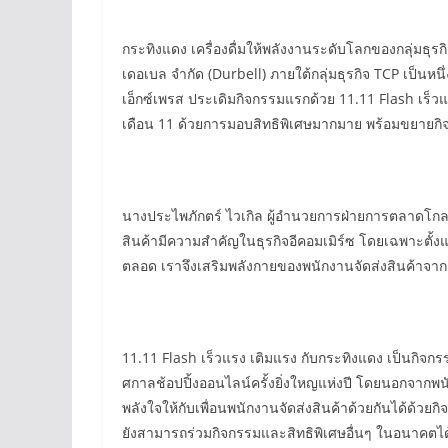
กระทิงแดง เครื่องดื่มให้พลังงานระดับโลกของกลุ่มธุรก
เดอเบล จำกัด (Durbell) ภายใต้กลุ่มธุรกิจ TCP เป็น
เอ็กซ์เพรส ประเดิมกิจกรรมแรกด้วย 11.11 Flash เร็วแร
เดือน 11 ด้วยการมอบสิทธิพิเศษมากมาย พร้อมขยายกิ
นางประไพภักตร์ ไวเกิล ผู้อำนวยการฝ่ายการตลาดโกลเบิ
สินค้ามีความสำคัญในธุรกิจอีคอมเมิร์ซ โดยเฉพาะตั้
ตลอด เราจึงเสริมพลังกายของพนักงานจัดส่งสินค้าจากเค
11.11 Flash เร็วแรง เติมแรง กับกระทิงแดง เป็นกิจกรร
ศกาลช้อปปิ้งออนไลน์ครั้งยิ่งใหญแห่งปี โดยนอกจากพนัก
พลังใจให้กับเพื่อนพนักงานจัดส่งสินค้าด้วยกันได้ด้ว
ยังสามารถร่วมกิจกรรมและสิทธิพิเศษอื่นๆ ในอนาคตได