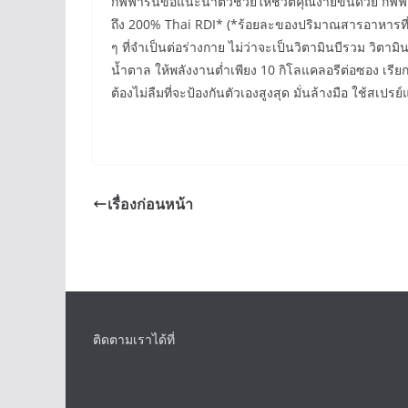
กิฟฟารีนขอแนะนำตัวช่วยให้ชีวิตคุณง่ายขึ้นด้วย กิฟฟา
ถึง 200% Thai RDI* (*ร้อยละของปริมาณสารอาหารที
ๆ ที่จำเป็นต่อร่างกาย ไม่ว่าจะเป็นวิตามินบีรวม วิตามิน
น้ำตาล ให้พลังงานต่ำเพียง 10 กิโลแคลอรีต่อซอง เรียกว
ต้องไม่ลืมที่จะป้องกันตัวเองสูงสุด มั่นล้างมือ ใช้ส
เรื่องก่อนหน้า
ติดตามเราได้ที่