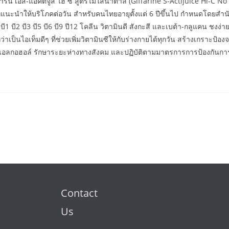
รีน เอส-แอคติจูส ไฮ ซี สูตรไม่ใส่น้ำตาล (Giffarine S-Actijuice Hi-C No S
่แนะนำให้บริโภคต่อวัน สำหรับคนไทยอายุตั้งแต่ 6 ปีขึ้นไป กำหนดโดยส
บี1 บี2 บี3 บี5 บี6 บี9 ปี12 โคลีน วิตามินดี สังกะสี และเบต้า-กลูแคน ชงง่า
่าเป็นไอเท็มดีๆ ที่ช่วยเพิ่มวิตามินซีให้กับร่างกายได้ทุกวัน สร้างเกราะป้อ
เปรย์แอลกอฮอล์ รักษาระยะห่างทางสังคม และปฏิบัติตามมาตรการการป้องกันการ
Contact
Us