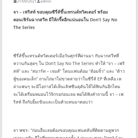
21/09/2021
admin
จา – เฟริสท์ ขอบคุณซีรี่ส์ขึ้นเทรนด์ทวิตเตอร์ พร้อม
คอนเฟิร์มฉากสวีท มีให้กรี๊ดอีกแน่นอนใน Don’t Say No
The Series
ซีรี่ส์ขึ้นเทรนด์ทวิตเตอร์เมื่อวันศุกร์ที่ผ่านมา กับฉากสวีทที่
หวานกันสุดๆ ใน Don’t Say No The Series ทำให้ “จา – เฟริ
สท์” และ “สมาร์ท – เจมส์” โดนแฟนด้อม “ด้อมจิ๋ว” และ “ต้าว
หู้ของคนเล็ก” ถามไถ่มาไม่ขาดสายว่าในซีรี่ส์ EP ที่เหลือ เห
ล่าแฟนๆ จะมีโอกาสได้เห็นเลิฟซีนดุดันให้ได้ฟินกันอีกไหม
จะได้เตรียมหมอนไว้จิกรอก่อนเลย พอได้ฟังคำถามนี้ จา – เฟ
ริสท์ ถึงกับยิ้มเขินและเป็นตัวแทนมาตอบว่า
จา พชร- “ก่อนอื่นเลยต้องขอบคุณแฟนคลับที่ติดตามดูพวก
เรานะครับ ดีใจที่ทุกคนชอบเราทั้ง 4 คนและชอบ Don’t Say