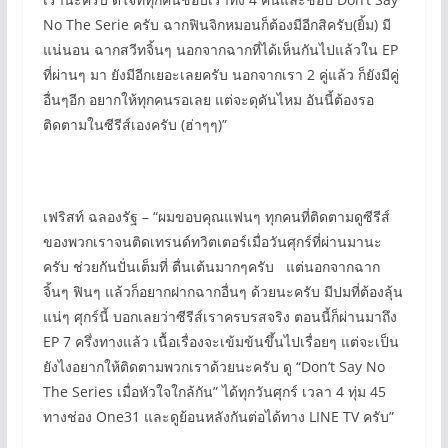
No The Serie ครับ ฉากฟินจิกหมอนก็ต้องมีอีกสิครับ(ยิ้ม) มี
แน่นอน ฉากสวีทจิ้นๆ นอกจากฉากที่ได้เห็นกันไปแล้วใน EP
ที่ผ่านๆ มา ยังมีอีกเยอะเลยครับ นอกจากเรา 2 คู่แล้ว ก็ยังมีคู่
อื่นๆอีก อยากให้ทุกคนรอเลย แต่จะดุดันไหม อันนี้ต้องรอ
ติดตามในซีรีส์เองครับ (ฮ่าๆๆ)”
เฟริสท์ ฉลองรัฐ – “ผมขอบคุณแฟนๆ ทุกคนที่ติดตามดูซีรีส์
ของพวกเราจนติดเทรนด์ทวิตเตอร์เมื่อวันศุกร์ที่ผ่านมานะ
ครับ ช่วยกันปั่นเต็มที่ ตื่นเต้นมากๆครับ แต่นอกจากฉาก
จิ้นๆ ฟินๆ แล้วก็อยากฝากฉากอื่นๆ ด้วยนะครับ มีปมที่ต้องลุ้น
แน่ๆ ศุกร์นี้ บอกเลยว่าซีรีส์เราครบรสจริง ตอนนี้ก็ผ่านมาถึง
EP 7 ครึ่งทางแล้ว เนื้อเรื่องจะเข้มข้นขึ้นไปเรื่อยๆ แต่จะเป็น
ยังไงอยากให้ติดตามพวกเราด้วยนะครับ ดู “Don’t Say No
The Series เมื่อหัวใจใกล้กัน” ได้ทุกวันศุกร์ เวลา 4 ทุ่ม 45
ทางช่อง One31 และดูย้อนหลังกันต่อได้ทาง LINE TV ครับ”