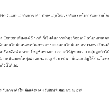
ิตเงินแสนแรกกับลาซาด้า ชวนคนรุ่นใหม่ปลุกฝันสร้างโอกาสและรายได้ด้วยต
r Center เพียงแค่ 5 นาที ก็เริ่มต้นการทำธุรกิจออนไลน์บนแพลตฟอ
อร์สออนไลน์สอนเทคนิคการขายของออนไลน์แบบครบวงจร เรียนฟรีไม
เครื่องมือช่วยขาย โซลูชั่นทางการตลาดให้ผู้ขายเจาะกลุ่มลูกค้าไ
ธิภาพดันยอดให้พุ่งผ่านแคมเปญ ซึ่งลาซาด้ามีแคมเปญให้ร่วมได้ต
ึงนี้ได้เลย
ร้านกับลาซาด้าในเดือนสิงหาคม รับสิทธิพิเศษมากมาย อาทิ