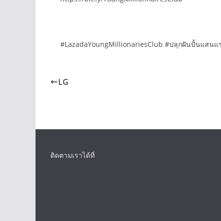
#LazadaYoungMillionariesClub #ปลุกฝันปั้นแสนแรกท
LG
ติดตามเราได้ที่