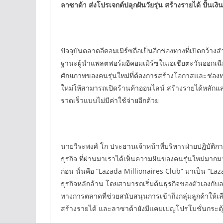
ลาซาด้า
ส่งโปรเจกต์ปลุกฝันวัยรุ่น สร้างรายได้ ปั้น
ปัจจุบันตลาดอีคอมเมิร์ซถือเป็นอีกช่องทางที่เปิดกว
ฐานะผู้นำแพลตฟอร์มอีคอมเมิร์ซในเอเชียตะวันออกเฉี
ศักยภาพของคนรุ่นใหม่ที่ต้องการสร้างโอกาสและช่องทา
ใหม่ให้สามารถเปิดร้านค้าออนไลน์ สร้างรายได้หลักแสน
รวดเร็วแบบไม่มีค่าใช้จ่ายอีกด้วย
นายวีระพงศ์ โก ประธานเจ้าหน้าที่บริหารฝ่ายปฏิบัติ
ธุรกิจ ที่ผ่านมาเราได้เห็นความฝันของคนรุ่นใหม่มา
ก่อน นั่นคือ “Lazada Millionaires Club” มาเป็น “Laza
ธุรกิจหลักล้าน โดยสามารถเริ่มต้นธุรกิจของตัวเองกับล
ทางการตลาดที่ช่วยสนับสนุนการเข้าถึงกลุ่มลูกค้าให้เ
สร้างรายได้ และลาซาด้ายังมีแคมเปญโปรโมชั่นกระตุ้นยอ