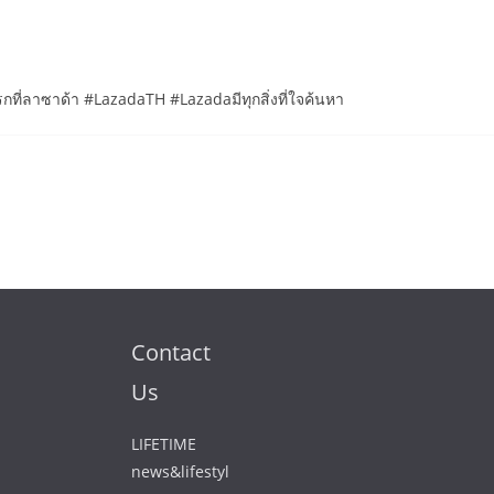
ี่ลาซาด้า #LazadaTH #Lazadaมีทุกสิ่งที่ใจค้นหา
Contact
Us
LIFETIME
news&lifestyl