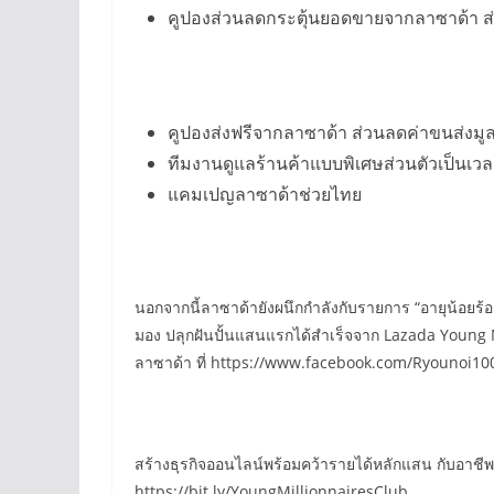
คูปองส่วนลดกระตุ้นยอดขายจากลาซาด้า ส
คูปองส่งฟรีจากลาซาด้า ส่วนลดค่าขนส่งมูล
ทีมงานดูแลร้านค้าแบบพิเศษส่วนตัวเป็นเวล
แคมเปญลาซาด้าช่วยไทย
นอกจากนี้ลาซาด้ายังผนึกกำลังกับรายการ “อายุน้อยร้อ
มอง ปลุกฝันปั้นแสนแรกได้สำเร็จจาก Lazada Young M
ลาซาด้า ที่ https://www.facebook.com/Ryounoi10
สร้างธุรกิจออนไลน์พร้อมคว้ารายได้หลักแสน กับอาชีพใน
https://bit.ly/YoungMillionnairesClub