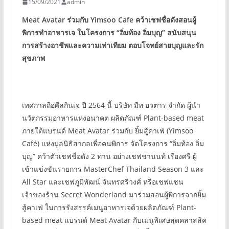
15/09/2021
admin
Meat Avatar
ร่วมกับ Yimsoo Cafe
คว้าเชฟชื่อดังสอนผู้
พิการทำอาหารเจ ในโครงการ “
อิ่มท้อง อิ่มบุญ”
สนับสนุน
การสร้างอาชีพและความเท่าเทียม ตอบโจทย์สายบุญและรัก
สุขภาพ
เทศกาลถือศีลกินเจ ปี 2564 นี้ บริษัท มีท อวตาร จำกัด ผู้นำ
นวัตกรรมอาหารแห่งอนาคต ผลิตภัณฑ์ Plant-based meat
ภายใต้แบรนด์ Meat Avatar ร่วมกับ ยิ้มสู้คาเฟ่ (Yimsoo
Café) แห่งมูลนิธิสากลเพื่อคนพิการ จัดโครงการ “อิ่มท้อง อิ่ม
บุญ” คว้าตัวเชฟชื่อดัง 2 ท่าน อย่างเชฟชานนท์ เรืองศรี ผู้
เข้าแข่งขันรายการ MasterChef Thailand Season 3 และ
All Star และเชฟภูมิพัฒน์ จันทรศรีวงศ์ หรือเชฟแชน
เจ้าของร้าน Secret Wonderland มาร่วมสอนผู้พิการจากยิ้ม
สู้คาเฟ่ ในการรังสรรค์เมนูอาหารเจด้วยผลิตภัณฑ์ Plant-
based meat แบรนด์ Meat Avatar กับเมนูพิเศษสุดคลาสสิค