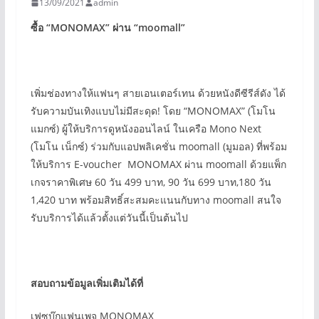
13/09/2021
admin
ซื้อ “MONOMAX”
ผ่าน “moomall”
เพิ่มช่องทางให้แฟนๆ สายเอนเตอร์เทน ด้วยหนังดีซีรีส์ดัง ได้
รับความบันเทิงแบบไม่มีสะดุด! โดย “MONOMAX” (โมโน
แมกซ์) ผู้ให้บริการดูหนังออนไลน์ ในเครือ Mono Next
(โมโน เน็กซ์) ร่วมกับแอปพลิเคชั่น moomall (มูมอล) ที่พร้อม
ให้บริการ E-voucher MONOMAX ผ่าน moomall ด้วยแพ็ก
เกจราคาพิเศษ 60 วัน 499 บาท, 90 วัน 699 บาท,180 วัน
1,420 บาท พร้อมสิทธิ์สะสมคะแนนกับทาง moomall สนใจ
รับบริการได้แล้วตั้งแต่วันนี้เป็นต้นไป
สอบถามข้อมูลเพิ่มเติมได้ที่
เฟซบุ๊กแฟนเพจ MONOMAX