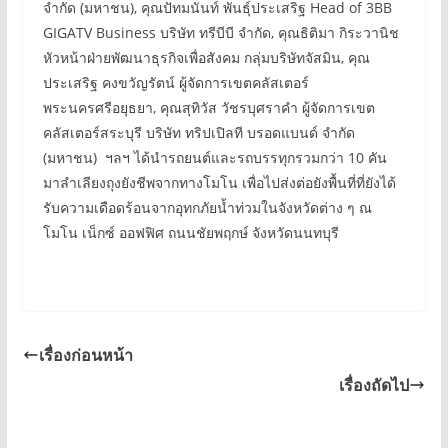
จำกัด (มหาชน), คุณปัทมนันท์ พันธุ์ประเสริฐ Head of 3BB
GIGATV Business บริษัท ทรีบีบี จำกัด, คุณธิติมา กิระวานิช
หัวหน้าฝ่ายพัฒนาธุรกิจเพื่อสังคม กลุ่มบริษัทจัสมิน, คุณ
ประเสริฐ คงขวัญรัตน์ ผู้จัดการเขตคลัสเตอร์
พระนครศรีอยุธยา, คุณสุทิวัส วัชรบุศราคำ ผู้จัดการเขต
คลัสเตอร์สระบุรี บริษัท ทริปเปิลที บรอดแบนด์ จำกัด
(มหาชน) ฯลฯ ได้นำรถยนต์และรถบรรทุกรวมกว่า 10 คัน
มาลำเลียงถุงยังชีพจากทางโมโน เพื่อไปส่งต่อยังพื้นที่ที่ยังได้
รับความเดือดร้อนจากอุทกภัยน้ำท่วมในจังหวัดต่าง ๆ ณ
โมโน เน็กซ์ ออฟฟิศ ถนนชัยพฤกษ์ จังหวัดนนทบุรี
เรื่องก่อนหน้า
เรื่องถัดไป