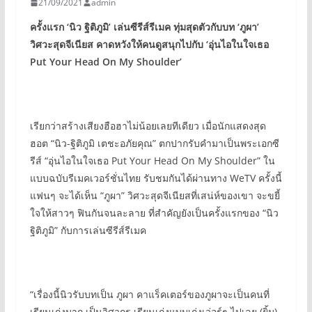
21/09/2021
admin
ครั้งแรก ‘
นิว ฐิติภูมิ’
เล่นซีรีส์รีเมค ทุ่มสุดตัวกับบท ‘
ภูผา’
วิศวะสุดจีเนียส
คาดหวังให้คนดูสนุกไปกับ ‘
อุ่นไอในใจเธอ
Put Your Head On My Shoulder’
เรียกว่าสร้างเสียงฮือฮาไม่น้อยเลยทีเดียว เมื่อนักแสดงสุด
ฮอต “นิว-ฐิติภูมิ เตชะอภัยคุณ” ตกปากรับคำมาเป็นพระเอกซี
รีส์ “อุ่นไอในใจเธอ Put Your Head On My Shoulder” ใน
แบบฉบับรีเมคเวอร์ชั่นไทย รับชมกันได้ผ่านทาง WeTV ครั้งนี้
แฟนๆ จะได้เห็น “ภูผา” วิศวะสุดจีเนียสที่เสน่ห์ของเขา จะขยี้
ใจให้สาวๆ ฟินกันจนละลาย ที่สำคัญยังเป็นครั้งแรกของ “นิว
ฐิติภูมิ” กับการเล่นซีรีส์รีเมค
“เรื่องนี้นิวรับบทเป็น ภูผา คาแร็คเตอร์ของภูผาจะเป็นคนที่
เรียนเก่งมาก เป็นวิศวกร เรียนเก่งแบบเก่งเว่อร์ๆ ไปเลย (ยิ้ม)