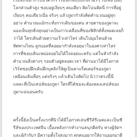
โลกส่วนตัวสูง ชอบอยู่เงียบๆ คนเดียว คิดโน่นคิดนี่ การที่อยู่
เงียบๆ คนเดียวเนี่ย จริงๆ แล้วภูผากำลังคิดคำนวณอยู่ทุก
อย่าง คำนวณแม้กระทั่งการเดินของคน สายตาของภูผาจะ
มองเห็นทุกสิ่งทุกอย่างเป็นการเคลื่อนที่ของฟิสิกส์ทั้งหมดเลยก็
ว่าได้ ใครเดินด้วยความเร็วเท่าไหร่ เดินไปมุมไหนด้วย
ทิศทางไหน ลูกบอลที่ลอยมากำลังลอยมาในองศาเท่าไหร่
การที่ชอบเดินเหม่อลอยไม่ได้ใจลอยนะครับ แต่ในหัวกำลัง
คำนวณสิ่งต่างๆ รอบตัวอยู่ตลอดเวลา ที่ผ่านมาได้มีโอกาส
เวิร์คชอปฝึกเดินฝึกบุคลิกให้ดูเป็นคาแร็คเตอร์ของภูผา
เหมือนเดินทื่อๆ แต่จริงๆ แล้วเดินไปคิดไป นิวว่าตรงนี้นี่
แหละที่เป็นเสน่ห์ของภูผา ใครที่ได้ชมจะต้องหลงเสน่ห์ของ
ภูผาแน่นอนครับ
ครั้งนี้ยังเป็นครั้งแรกที่นิวได้มีโอกาสเล่นซีรีส์รีเมคและเป็นซี
รีส์ของประเทศจีน เบื้องหลังการทำงานสนุกดีครับ ทางผู้จัดฯ
และผู้กำกับฯ มีความตั้งใจสูงมาก ทุกคนอยากให้งานออกมาดี