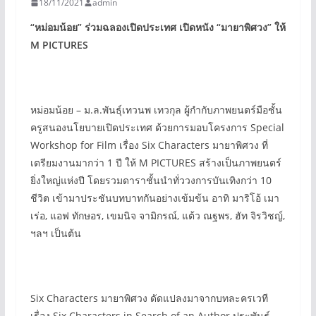
18/11/2021
admin
“
หม่อมน้อย”
ร่วมฉลองเปิดประเทศ
เปิดหนัง “
มายาพิศวง”
ให้
M PICTURES
หม่อมน้อย – ม.ล.พันธุ์เทวนพ เทวกุล ผู้กำกับภาพยนตร์มือชั้น
ครูสนองนโยบายเปิดประเทศ ด้วยการมอบโครงการ Special
Workshop for Film เรื่อง Six Characters มายาพิศวง ที่
เตรียมงานมากว่า 1 ปี ให้ M PICTURES สร้างเป็นภาพยนตร์
ยิ่งใหญ่แห่งปี โดยรวมดาราชั้นนำทั่ววงการบันเทิงกว่า 10
ชีวิต เข้ามาประชันบทบาทกันอย่างเข้มข้น อาทิ มาริโอ้ เมา
เร่อ, แอฟ ทักษอร, เขมนิจ จามิกรณ์, แต้ว ณฐพร, ฮัท จิรวิชญ์,
ฯลฯ เป็นต้น
Six Characters มายาพิศวง ดัดแปลงมาจากบทละครเวที
เรื่อง Six Characters in Search of an Author ประพันธ์