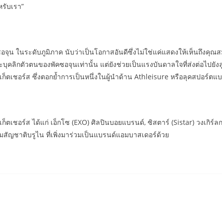
หรับเรา”
พัคซอจุน ในระดับภูมิภาค นับว่าเป็นโอกาสอันดีซึ่งไม่ใช่แค่แสดงให้เห็นถึงค
บุคลิกตัวตนของพัคซอจุนเท่านั้น แต่ยังช่วยเป็นแรงบันดาลใจที่ส่งต่อไป
ตเชอร์ส ซึ่งตอกย้ำการเป็นหนึ่งในผู้นำด้าน Athleisure หรือลุคสปอร์ตแ
เชอร์ส ได้แก่ เอ็กโซ (EXO) ศิลปินบอยแบรนด์, ซิสตาร์ (Sistar) วงเกิร์ลกรุ๊
ุ่มสัญชาติบรูไน ที่เพิ่งมาร่วมเป็นแบรนด์แอมบาสเดอร์ด้วย