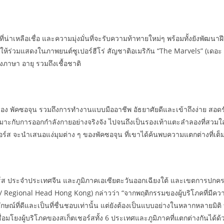
ที่น่าเหลือเชื่อ และความมุ่งมั่นที่จะรับความท้าทายใหม่ๆ พร้อมทั้งยังพัฒนา
ให้ร่วมแสดงในภาพยนต์ซูเปอร์ฮีโร่ สัญชาติอเมริกัน “The Marvels” (เดอะ มาเ
งภาษา อายุ รวมถึงเชื้อชาติ
ง พัคซอจุน รวมถึงการทำงานแบบมืออาชีพ อัธยาศัยดีและเข้าถึงง่าย สอดร
เหมาะกับการออกกำลังกายอย่างจริงจัง ไปจนถึงเป็นรองเท้าแตะลำลองที่สวม
็ตเชอร์ส จะนำเสนอแง่มุมต่าง ๆ ของพัคซอจุน ที่เขาได้ค้นพบความแตกต่างที
ส ประจำประเทศจีน และภูมิภาคเอเซียตะวันออกเฉียงใต้ และเขตการปกครอ
/ Regional Head Hong Kong) กล่าวว่า “จากพฤติกรรมของผู้บริโภคที่มีค
ษณ์ที่ดีและเป็นที่ชื่นชอบเท่านั้น แต่ยังต้องเป็นแบบอย่างในหลากหลายมิต
เชื่อมโยงผู้บริโภคของสเก็ตเชอร์สทั้ง 6 ประเทศและภูมิภาคที่แตกต่างกันได้