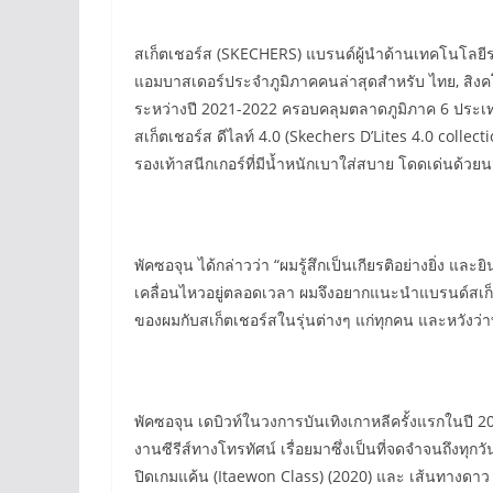
สเก็ตเชอร์ส (SKECHERS) แบรนด์ผู้นำด้านเทคโนโลยี
แอมบาสเดอร์ประจำภูมิภาคคนล่าสุดสำหรับ ไทย, สิงคโป
ระหว่างปี 2021-2022 ครอบคลุมตลาดภูมิภาค 6 ประเทศ
สเก็ตเชอร์ส ดีไลท์ 4.0 (Skechers D’Lites 4.0 collectio
รองเท้าสนีกเกอร์ที่มีน้ำหนักเบาใส่สบาย โดดเด่นด้ว
พัคซอจุน ได้กล่าวว่า “ผมรู้สึกเป็นเกียรติอย่างยิ่ง แ
เคลื่อนไหวอยู่ตลอดเวลา ผมจึงอยากแนะนำแบรนด์สเก็ตเ
ของผมกับสเก็ตเชอร์สในรุ่นต่างๆ แก่ทุกคน และหวังว่
พัคซอจุน เดบิวท์ในวงการบันเทิงเกาหลีครั้งแรกในปี 20
งานซีรีส์ทางโทรทัศน์ เรื่อยมาซึ่งเป็นที่จดจำจนถึงทุก
ปิดเกมแค้น (Itaewon Class) (2020) และ เส้นทางดาว