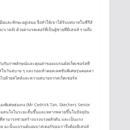
ฝีมือและทักษะอยู่เสมอ จึงทำให้เขาได้รับบทบาทในซีรีส์
วลส์) ด้วยคาแรคเตอร์ที่เป็นผู้ชายที่มีเสน่ห์ รวมถึง
ับกับภาพลักษณ์และคุณค่าของแบรนด์สเก็ตเชอร์สที่
ใส่ในวันสบาย ๆ และรองเท้าคอลเลคชันพิเศษรุ่นคอลลา
่เต็มไปด้วยสไตล์และความสบายจากสเก็ตเชอร์ส
งพิเศษฮ่องกง (Mr Cedrick Tan, Skechers Senior
วามสนใจในระยะสั้นขึ้นและหลากหลายขึ้นในปัจจุบัน
ิ ที่สามารถช่วยสร้างแรงแรงผลักดัน และเป็นแรง
ด้วย ฉะนั้นแบรนด์แอมบาสเดอร์ของเราจึงต้องมีเสน่ห์