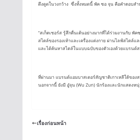
ดึงดูดในวงกว้าง ซึ่งทั้งหมดนี้ พัค ซอ จุน คือคำตอบสำ
“สเก็ตเชอร์ส รู้สึกตื่นเต้นอย่างมากที่ได้ร่วมงานกับ 
สไตล์ของรองเท้าและเครื่องแต่งกาย ผ่านไลฟ์สไตล์และ
และได้ค้นหาสไตล์ในแบบฉบับของตัวเองด้วยแบรนด์สเก็
ที่ผ่านมา แบรนด์แอมบาสเดอร์สัญชาติเกาเหลีใต้ของสเก็ต
นอกจากนี้ ยังมี อู๋จุน (Wu Zun) นักร้องและนักแสดงหน
เรื่องก่อนหน้า