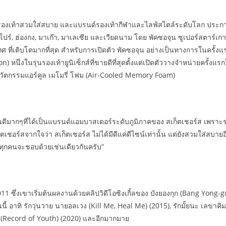
รองเท้าสวมใส่สบาย และแบรนด์รองเท้ากีฬาและไลฟ์สไตล์ระดับโลก ประกา
ร์, ฮ่องกง, มาเก๊า, มาเลเซีย และเวียดนาม โดย พัคซอจุน ซูเปอร์สตาร์เ
 ที่เติบโตมากที่สุด สำหรับการเปิดตัว พัคซอจุน อย่างเป็นทางการในครั
n) หนึ่งในรุ่นรองเท้ายูนิเซ็กส์ที่ขายดีที่สุดตั้งแต่เปิดตัววางจำหน่ายครั้งแร
ยนวัตกรรมแอร์คูล เมโมรี่ โฟม (Air-Cooled Memory Foam)
ละยินดีมากๆที่ได้เป็นแบรนด์แอมบาสเดอร์ระดับภูมิภาคของ สเก็ตเชอร์ส เพราะร
ชอร์สจากใจว่า สเก็ตเชอร์ส ไม่ได้มีดีแค่ดีไซน์เท่านั้น แต่ยังสวมใส่สบา
าทุกคนจะชอบด้วยเช่นเดียวกันครับ”
11 ซึ่งเขาเริ่มต้นผลงานด้วยคลิปวิดีโอซิงเกิ้ลของ บังยองกุก (Bang Yong-g
วันนี้ อาทิ รักวุ่นวาย นายอลเวง (Kill Me, Heal Me) (2015), รักมั้ยนะ เลขา
 (Record of Youth) (2020) และอีกมากมาย