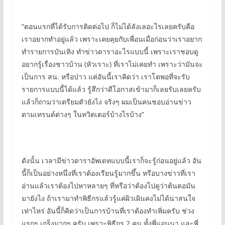
“ตอนแรกที่ได้รับการติดต่อไป ก็ไม่ได้ลังเลอะไรเลยครับคือ
เราอยากทำอยู่แล้ว เพราะเคยคุยกับเพื่อนเมื่อก่อนว่าเราอยาก
ทำรายการบันเทิง ทำข่าวดาราอะไรแบบนี้ เพราะเราชอบดู
อยากรู้เรื่องชาวบ้าน (หัวเราะ) ที่เราไม่เคยทำ เพราะว่ามันจะ
เป็นการ สน. หรือป่าว แต่อันนี้เราคิดว่า เราโตพอที่จะรับ
รายการแบบนี้ได้แล้ว รู้สึกว่าดีโอกาสเข้ามาก็เลยรับเลยครับ
แล้วก็ถามว่าเตรียมตัวยังไง จริงๆ ผมเป็นคนชอบอ่านข่าว
ตามเทรนด์ต่างๆ ในทวิตเตอร์บ้างไรบ้าง”
ดังนั้น เวลามีข่าวดาราอัพเดทแบบนี้เราก็จะรู้ก่อนอยู่แล้ว อัน
นี้ก็เป็นอย่างหนึ่งที่เราต้องเรียนรู้มากขึ้น หรือบางข่าวที่เรา
อ่านแล้วเราต้องไปหาหลายๆ ที่หรือว่าต้องไปดูว่าต้นตอมัน
มายังไง ถ้าเรามาทำพิธีกรแล้วรู้แค่ผิวเผินคงไม่ได้น่าสนใจ
เท่าไหร่ อันนี้ก็คิดว่าเป็นการบ้านที่เราต้องทำเพิ่มครับ ช่วง
แรกๆ เกร็งมากๆ ครับ เพราะพิธีกร 2 คน ทั้งพี่แอนนา และพี่