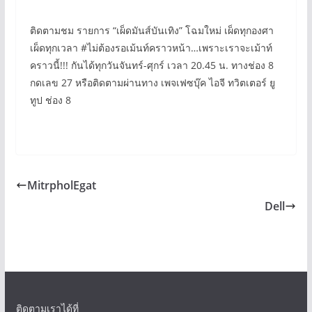
ติดตามชม รายการ “เผ็ดมันส์บันเทิง” โฉมใหม่ เผ็ดทุกองศา
เผ็ดทุกเวลา #ไม่ต้องรอเม้นท์คราวหน้า…เพราะเราจะเม้าท์
คราวนี้!!! กันได้ทุกวันจันทร์-ศุกร์ เวลา 20.45 น. ทางช่อง 8
กดเลข 27 หรือติดตามผ่านทาง เพจเฟซบุ๊ค ไอจี ทวิตเตอร์ ยู
ทูป ช่อง 8
MitrpholEgat
Dell
ติดตามเราได้ที่