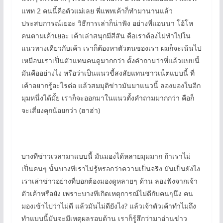
แพท 2 คนนี้คือตัวแม่เลย พี่แพทเค้าก็ทำมานานแล้ว
ประสบการณ์เยอะ วิธีการเล่าก็น่าฟัง อย่างพี่แอนนา โอ้โห
คนตามเค้าเยอะ เค้าเล่าสนุกมีสีสัน คือเราต้องไม่ทำไปใน
แนวทางเดียวกับเค้า เราก็ต้องหาตัวตนของเรา ผมก็จะเน้นไป
เหมือนเราเป็นตัวแทนคนดูมากกว่า ตั้งคำถามว่าพี่แล้วแบบนี้
มันคืออย่างไง หรือว่าเป็นแนวขี้สงสัยแทนชาวเน็ตแบบนี้ ที่
เค้าอยากรู้อะไรต่อ แล้วสมมุติข่าวมันมาแนวนี้ ลองมองในอีก
มุมหนึ่งได้มั้ย เราก็จะออกมาในแนวตั้งคำถามมากกว่า คือก็
จะเสี่ยงคุกน้อยกว่า (ฮาฮ่า)
บางทีข่าวเวลามาแบบนี้ มันมองได้หลายมุมมาก ถ้าเราไม่
เป็นคนๆ นั้นบางทีเราไม่รู้หรอกว่าความเป็นจริง มันเป็นยังไง
เราเล่าข่าวอย่างที่บอกต้องมองดูหลายๆ ด้าน ลองฟังจากเจ้า
ตัวเค้าหรือยัง เพราะบางทีเกิดเหตุการณ์ไม่ดีกับคนๆนึง คน
มองเข้าไปว่าไม่ดี แล้วมันไม่ดียังไง? แล้วเจ้าตัวเค้าทำไมถึง
ทำแบบนี้มันจะมีเหตุผลรอบด้าน เราก็รู้สึกว่ามาอ่านข่าว