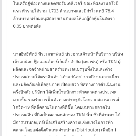
ในเครือสู่ช่องทางแพลตฟอร์มเดลิเวอรี่ ขณะที่ผลงานครึ่งปี
แรก ทำรายได้รวม 1,703 ล้านบาทและมีกำไรสุทธิ 78.4
ล้านบาท พร้อมอนุมัติจ่ายเงินปันผลให้แก่ผู้ถือหุ้นในอัตรา
0.05 บาทต่อหุ้น
นายอิทธิพัทธ์ พีระเดชาพันธ์ ประธานเจ้าหน้าที่บริหาร บริษัท
เถ้าแก่น้อย ฟู๊ดแอนด์มาร์เก็ตติ้ง จำกัด (มหาชน) หรือ TKN ผู้
ผลิตและจัดจำหน่ายสาหร่ายทะเลแปรรูปทั้งในและต่าง
ประเทศภายใต้ตราสินค้า “เถ้าแก่น้อย” รวมถึงขนมขบเคี้ยว
และผลิตภัณฑ์เพื่อสุขภาพ เปิดเผยว่า ทิศทางการดำเนินงาน
ครึ่งปีหลัง บริษัทฯ ได้เพิ่มน้ำหนักการทำตลาดต่างประเทศ
มากขึ้น รองรับการฟื้นตัวทางเศรษฐกิจโลกจากสถานการณ์
โควิด-19 ที่คลี่คลายในทางที่ดีขึ้น โดยเฉพาะตลาดใน
ประเทศจีน ที่ถือเป็นตลาดหลักของ TKN นั้น ซึ่งที่ผ่านมา ได้
มีการปรับกลยุทธ์เพื่อเสริมสร้างความแข็งแรงในการทำ
ตลาด โดยแต่งตั้งตัวแทนจำหน่าย (Distributor) เพิ่มอีก 1