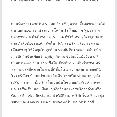
ส่วนทิศทางตลาดในประเทศ ยังเผชิญความเสี่ยงจากความไม่
แน่นอนของการแพร่ระบาดโควิด-19 โดยภาครัฐประกาศ
ล็อกดาวน์ในช่วงไตรมาส 3/2564 ทำให้เศรษฐกิจหยุดชะงัก
และกำลังซื้อชะลอตัว ดังนั้น TKN จะบริหารจัดการความ
เสี่ยงต่างๆ ให้รัดกุมในทุกด้าน รวมถึงติดตามความคืบหน้า
การฉีดวัคซีนเพื่อสร้างภูมิคุ้มกันหมู่ ซึ่งถือเป็นปัจจัยบวกที่
สำคัญต่อแผนงาน TKN ซึ่งในเบื้องต้นประเมินว่าการแพร่
ระบาดจะคลี่คลายในทางที่ดีขึ้นในไตรมาสสุดท้ายของปีนี้
โดยบริษัทฯ มีแผนนำเสนอสินค้าใหม่พร้อมทำแคมเปญส่ง
เสริมการขาย เพื่อสร้างโมเมนตัมให้กลุ่มผลิตภัณฑ์อาหาร
และเครื่องดื่ม ขณะที่กลุ่มธุรกิจร้านอาหารบริการด่วนหรือ
Quick Service Restaurant (QSR) ของบริษัทในเครือ จะมุ่ง
ขยายช่องทางจำหน่ายผ่านแพลตฟอร์มเดลิเวอรี่มากขึ้น