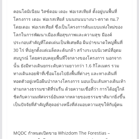
คอนโดมิเนียม วิสซ์ดอม เดอะ ฟอเรสเทียส์ ตั้งอยู่บนพื้นที่
โครงการ เดอะ ฟอเรสเทียส์ บนนถนนบางนา-ตราด กม.7
โดยเดอะ ฟอเรสเทียส์ ซึ่งเป็นโครงการต้นแบบแห่งใหม่ของ
โลกในการพัฒนาเมืองเพื่อสุขภาพและความสุข มีองค์
ประกอบสำคัญที่โดดเด่นเป็นพิเศษคือ ผืนป่าขนาดใหญ่พื้นที่
30 ไร่ ที่ปลูกตั้งแต่เมล็ดละต้นกล้า สร้างระบบนิเวศน์ที่อุดม
สมบูรณ์ โดยครอบคลุมพื้นที่ใจกลางของโครงการ นอกจาก
นั้น ยังมีทางเดินยกระดับความยาวกว่า 1.6 กิโลเมตร รวม
ทางเดินลอยฟ้าที่เชื่อมโยงไปยังพื้นที่ต่างๆ และทางเดินที่
ทอดตัวอยู่เหนือผืนป่ากลางโครงการ มอบเป็นเส้นทางเดินเท้า
ท่ามกลางธรรมชาติที่ร่มรื่น ด้วยความเชื่อที่ว่า การได้อยู่ใกล้
ชิดกับความมหัศจรรย์อันหลากหลายของธรรมชาติมากยิ่งขึ้น
เป็นปัจจัยที่สำคัญที่สุดอย่างหนึ่งที่ส่งมอบความสุขให้กับผู้คน
MQDC กำหนดเปิดขาย Whizdom The Forestias –