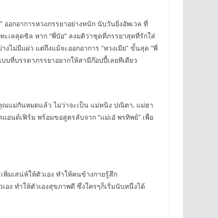
จ” ออกอาการหวงภรรยาอย่างหนัก นับวันยิ่งอัพเวล ที่
ุดชิล หาก “พี่ป๋อ” ลงมติว่าชุดที่ภรรยาสุดที่รักใส่
างไม่มีแผ่ว แต่ถึงแม้จะออกอาการ “หวงเมีย” ขั้นสุด “พี่
แบบที่บรรดาภรรยาอยากให้สามีก๊อปปี้เลยทีเดียว
เป็นคุณแม่กันหมดแล้ว ไม่ว่าจะเป็น แม่หนิง ปณิตา, แม่ฮา
ตแอนด์เฟิร์ม พร้อมขอสูตรลับจาก “แม่เอ๋ พรทิพย์” เพื่อ
เพิ่มเสน่ห์ให้ตัวเอง ทำให้คนข้างกายรู้สึก
ง ทำให้ตัวเองสุขภาพดี ซึ่งใครๆก็เริ่มนับหนึ่งได้