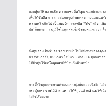
ผอมหุ่นเฟิร์มสวยเป๊ะ ความแซ่บที่ทวีคูณ ของนักแสดงสาว
เห็นได้ชัดคือ การตามสแกนรูปถ่ายภรรยาก่อนเผยแพร่ทาง
หวาบหวิวเกินไป เป็นต้องจัดการลงมือ “รีทัช” พร้อมเติม “
ป๋อ” ก็ออกอาการภูมิใจในหุ่นสุดเซ็กซี่ของคุณภรรยา ท
ซึ่งหุ่นสวยเซ็กซี่ของ “เอ๋ พรทิพย์” ไม่ได้มีอิทธิพลต่อค
น่า ทัศนาวลัย, แม่นานา ไรบีนา, แม่กระแต ศุภักษร รวมถึ
ใช้บิ้วหุ่นไว้มัดใจคุณสามีที่บ้านกันถ้วนหน้า
การตั้งใจดูแลสุขภาพตัวเองอย่างมุ่งมั่นและจริงจัง “เอ๋ 
กระชุ่มกระชวยได้ด้วย เพราะได้พิสูจน์ด้วยตัวเองให้เห็
ไม่ใช่เรื่องยาก