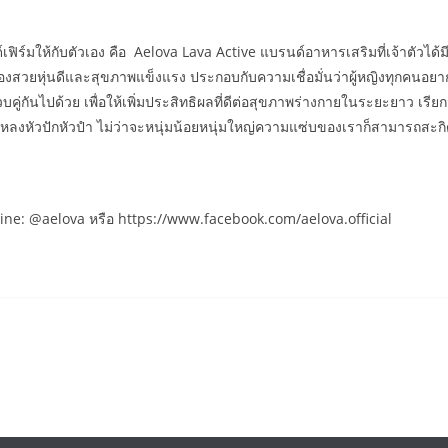
ด์เฟิร์มให้กับตัวเอง คือ Aelova Lava Active แบรนด์อาหารเสริมที่เจ้าตัวไ
องสวยหุ่นดีและสุขภาพแข็งแรง ประกอบกับความเชื่อมั่นว่าผู้หญิงทุกคนอ
ู่กันไปด้วย เพื่อให้เพิ่มประสิทธิผลที่ดีต่อสุขภาพร่างกายในระยะยาว เรีย
ป๋อ” หลงหัวปักหัวปำ ไม่ว่าจะหนุ่มน้อยหนุ่มใหญ่ความแซ่บของเราก็สามารถสะกิ
่ Line: @aelova หรือ https://www.facebook.com/aelova.official