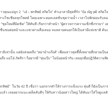
คุณแม่ลูก 2 “เอ๋ – พรทิพย์ สกิดใจ” ทำเอาสามีสุดที่รัก “ป๋อ ณัฐวุฒิ สกิดใ
โซเชียลทุกโพสต์ โดยเฉพาะคอลเลคชั่นชุดว่ายน้ำ เวลาไปพักผ่อนรับลมทะเลส
ชุดใหม่ที่มิดชิด” ให้ทันที เรียกว่าทำหน้า “ผู้ตรวจการความเซ็กซี่ภรรยา” อย่
ั้งชื่นชมต่อหน้าและแซวผ่านสื่อเสมอ จนหลายคนยกให้เป็นสามีแห่งชาติ ต้น
ุณสามีเท่านั้น แต่ยังส่งผลถึง “หม่าม้าแก๊งค์” เพื่อนสาวสุดซี้ทั้งหลายที่กลาย
ง แม่โอ๋ ภัคจีรา ก็อยากมี “หุ่นเป๊ะ” ไม่น้อยหน้ากัน เลยลุกฮือปฎิวัติความฟิ
พรทิพย์” ในวัย 42 ปี เชื่อว่า นอกจากทำให้ร่างการแข็งแรง หุ่นดี ก็ยังเป็นการ
นแล้ว เลยอยากแนะเคล็ดลับดีๆ ให้กับสาวน้อยสาวใหญ่ ได้หันมาใส่ใจดูแลตัวเอ