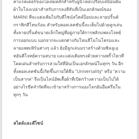
คาแรคเตอร์ของไอเทมหลักสำหรับยูนิโคล่เปรียบเสมือนผืน
ผ้าใบโล่งเปล่าสำหรับการลงสีสันที่เป็นเอกลักษณ์ของ
MARNI ที่จะแต่งเติมไปกับดีไซน์สไตล์ป็อปและลายปริ้นต์
กราฟิกสีโทนร้อน สำหรับคอลเลคชันนี้จะเต็มไปด้วยลูกเล่น
ทั้งลายปริ้นต์ขนาดเล็กใหญ่ที่อยู่ภายใต้การพลิกแพลงโจทย์
การออกแบบ นอกจากจะแตกต่างกับโทนสีโมโนโครมและ
ลายแพทเทิร์นต่างๆ แล้ว ยังมีลูกเล่นมราสร้างด้วยซิลลูเอ
ทอันตีโจทย์ความสบาย และแต่งเติมทรงด้วยความพริ้วไหวที่
โดดเด่นสำหรับการสวมใส่ที่อันเป็นเอกลักษณ์ในทุกๆ วัน อีก
ทั้งคอลเลคชันนี้เกิดขึ้นภายใต้ธีม “Universality” หรือ “ความ
เป็นสากล” จึงเป็นไลน์อัพเสื้อผ้าที่เปิดกว้างความเป็นไปได้
อย่างไรขีดจำกัดที่จะเข้ามาสร้างการมองโลกอันอึมครึมใน
ทุกๆ วัน
สไตล์และดีไซน์