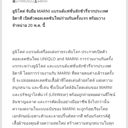
27/04/2022
admin
ยูนิโคล่
จับมือ
MARNI
แบรนด์แฟชั่นลักชัวรี่จากประเทศ
อิตาลี
เปิดตัวคอลเลคชันใหม่ร่วมกันครั้งแรก พร้อมวาง
จำหน่าย
20
พ.ค. นี้
ยูนิโคล่ แบรนด์เครื่องแต่งกายระดับโลก ประกาศเปิดตัว
คอลเลคชันใหม่ UNIQLO and MARNI การร่วมงานกันครั้ง
แรกระหว่างยูนิโคล่ และแบรนด์แฟชั่นลักชัวรี่จากประเทศ
อิตาลี โดยการร่วมงานกับ MARNI ที่หลายคนต่างเฝ้ารอครั้ง
นี้ จะปล่อยคอลเลคชันเสื้อผ้าที่โดดเด่นด้วยสไตล์ แฝงความ
สนุกสนาน และขี้เล่น ซึ่งเป็นสไตล์อันโดดเด่นของ MARNI
และปรัชญาไลฟ์แวร์ (LifeWear) พร้อมถูกถ่ายทอดผ่านดีไซน์
อันชาญฉลาด และการตัดเย็บอย่างมืออาชีพ ยิ่งไปกว่านั้น
ความงดงามในแบบฉบับของ MARNI จะถูกร้อยเรียงโดย
เอกลักษณ์เฉพาะตัวและลายปริ้นต์หลากสี พร้อมรังสรรค์ตู้
เสื้อผ้าของคุณด้วยความสดใหม่ สร้างความสนุกสนานในทุก