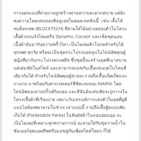
การออกแบบที่สวยงามถูกสร้างผ่านความสะดวกสบาย แต่ยัง
คงความโดดเด่นของซิลลูเอทในคอลเลคชันนี้ เช่น เสื้อโค้
ทบล็อกเทค (BLOCKTECH) ที่สวมใส่ได้อย่างคล่องตัวในโครง
เสื้อผ้าแบบรังไหมหรือ Dynamic Cocoon และเซ็ตชุดนอน
เนื้อผ้าอันมากับความพริ้วไหว เป็นไอเทมตัวโปรดสำหรับได้
ทุกเพศ ทุกวัย หรือจะเป็นชุดกระโปรงบอลลูนในไลน์อัพคุณผู้
หญิงที่มากับกระโปรงทรงพลีท ซึ่งชุดนี้จะสร้างลุคที่เบาสบาย
แต่เด่นชัดในสไตล์ และสามารถแมชกับเสื้อแขนกุดในโทนสี
เดียวกันได้ สำหรับไลน์อัพคุณผู้ชายจะรวมถึงเสื้อแจ็คเก็ตและ
กางเกง มาพร้อมกับคาแรคเตอร์ที่ชัดเจนของ MARNI โดย
ไลน์อัพของลายปริ้นต์กิงแฮม และสีสันอันเด่นชัดจะถูกวางใน
โครงเสื้อผ้าที่เรียบง่าย เหมาะกับเทรนด์การแต่งตัวในลุคที่ดูดี
แบบไม่ต้องพยายามในช่วงเวลาแบบนี้ รวมถึงเสื้อฮู้ดแบบพับ
เก็บได้ (Pocketable Parka) ในสัมผัสผ้าไนลอนอ่อนนุ่ม จะ
เป็นไอเทมที่เหมาะทุกสถานการณ์ จะสวมใส่กับชุดว่ายน้ำใน
ซัมเมอร์สุดแอคทีฟหรือแมชคู่กันเพื่อสไตล์ใหม่ๆ ก็ได้