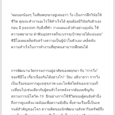
“ผมบอกน้องๆ ในทีมพฤกษาอยู่เสมอว่า วิ่ง เป็นการฝึกวินัยให้
ชีวิต คุณจะทำงานอะไรให้สำเร็จได้ คุณต้องมีวินัยกับตัวเอง
ก่อน มี passion กับสิ่งที่ทำ วางแผนแล้วทำอย่างมุ่งมั่น ใช้
ความพยายาม ฝ่าฟันอุปสรรคก็จะบรรลุเป้าหมายได้แน่นอน”
ซีอีโอเผยเคล็ดลับสร้างความเป็นผู้นำในตัวเอง เคล็ดลับ
ความสำเร็จในการทำงานที่ทุกคนสามารถฝึกฝนได้
การพัฒนานวัตกรรมการอยู่อาศัยของพฤกษา กับ “การวิ่ง”
ของซีอีโอ เกี่ยวเนื่องกันได้อย่างไร? ปิยะ อธิบายว่า การวิ่ง
เป็นเรื่องของการดูแลสุขภาพ และไลฟ์สไตล์ของเขาเองก็
เปลี่ยนไปเช่นเดียวกับผู้คนทั่วโลกหลังจากต้องเผชิญกับ
สถานการณ์โควิด-19 อีกอย่างการใช้ชีวิตของผู้คนยังคำนึง
ถึงการดูแลสิ่งแวดล้อมเพื่อความยั่งยืน ทั้งสามเรื่องนี้เป็นเท
รนด์สำคัญของโลก ความคิดของนักพัฒนาอสังหาริมทรัพย์จึง