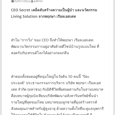
02/07/2022
admin
CEO Secret
เคล็ดลับสร้างความเป็นผู้นำ
และนวัตกรรม
Living Solution
จากพฤกษา เรียลเอสเตท
ทำไม “การวิ่ง” ของ CEO จึงทำให้พฤกษา เรียลเอสเตท
พัฒนานวัตกรรมการอยู่อาศัยด้วยดีไซน์บ้านรูปแบบใหม่ ที่
สอดรับกับเทรนด์โลกได้อย่างกลมกลืน
คำตอบทั้งหมดอยู่ที่หนุ่มใหญ่ในวัยต้น 50 คนนี้ “ปิยะ
ประยงค์” ประธานกรรมการบริหาร บริษัท พฤกษา เรียลเอส
เตท จำกัด (มหาชน) กับมิติชีวิตที่ผสมผสานกันในสามบทบาท
คือบทบาทผู้กุมบังเหียนบริษัทพัฒนาอสังหาริมทรัพย์ชั้นนำ
รายใหญ่ที่สุดของไทย บทบาทของลูกชายที่มุ่งสร้างสรรค์
สังคมคุณภาพสำหรับผู้สูงอายุ ด้วยความตั้งใจที่จะดูแลบุพการี
ให้สามารถใช้ชีวิตในสังคมสูงวัยได้อย่างมีสุขภาพดี มี