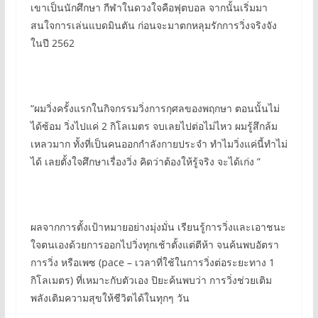
เขาเป็นนักศึกษา กีฬาในดวงใจคือฟุตบอล จากนั้นเริ่มมา
สนใจการเล่นแบดมินตัน ก่อนจะมาตกหลุมรักการวิ่งจริงจัง
ในปี 2562
“ผมวิ่งครั้งแรกในกิจกรรมวิ่งการกุศลของพฤกษา ตอนนั้นไม่
ได้ซ้อม วิ่งไปแค่ 2 กิโลเมตร จบเลยไปต่อไม่ไหว ผมรู้สึกล้ม
เหลวมาก ทั้งที่เป็นคนออกกำลังกายประจำ ทำไมวิ่งแค่นี้ทำไม่
ได้ เลยตั้งใจศึกษาเรื่องวิ่ง คิดว่าต้องให้รู้จริง จะได้เก่ง ”
ผลจากการตั้งเป้าหมายอย่างมุ่งมั่น เรียนรู้การวิ่งและเอาชนะ
ใจตนเองด้วยการออกไปวิ่งทุกเช้าตั้งแต่ตีห้า จนค้นพบอัตรา
การวิ่ง หรือเพซ (pace – เวลาที่ใช้ในการวิ่งต่อระยะทาง 1
กิโลเมตร) ที่เหมาะกับตัวเอง ปิยะค้นพบว่า การวิ่งช่วยเติม
พลังเติมความสุขให้ชีวิตได้ในทุกๆ วัน