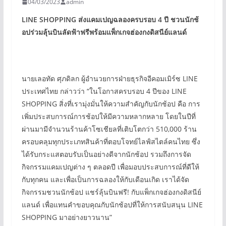
04/03/2023
admin
LINE SHOPPING
ส่งแคมเปญฉลองครบรอบ
4
ปี
ชวนนักช้
อปร่วมลุ้นบินลัดฟ้าฟรีพร้อมแพ็กเกจฮ่องกงดิสนีย์แลนด์
นายเลอทัด ศุภดิลก ผู้อำนวยการฝ่ายธุรกิจอีคอมเมิร์ซ LINE
ประเทศไทย กล่าวว่า “ในโอกาสครบรอบ 4 ปีของ LINE
SHOPPING สิ่งที่เรามุ่งมั่นให้ความสำคัญกับนักช้อป คือ การ
เพิ่มประสบการณ์การช้อปให้มีความหลากหลาย โดยในปีที่
ผ่านมามีจำนวนร้านค้าโซเชียลที่เติบโตกว่า 510,000 ร้าน
ครอบคลุมทุกประเภทสินค้าที่ตอบโจทย์ไลฟ์สไตล์คนไทย ซึ่ง
ได้รับกระแสตอบรับเป็นอย่างดีจากนักช้อป รวมถึงการจัด
กิจกรรมแคมเปญต่าง ๆ ตลอดปี เพื่อมอบประสบการณ์ที่ดีให้
กับทุกคน และเพื่อเป็นการฉลองให้กับเดือนเกิด เราได้จัด
กิจกรรมชวนนักช้อป แชร์ลุ้นบินฟรี! กับแพ็กเกจฮ่องกงดิสนีย์
แลนด์ เพื่อแทนคำขอบคุณกับนักช้อปที่ให้การสนับสนุน LINE
SHOPPING มาอย่างยาวนาน”