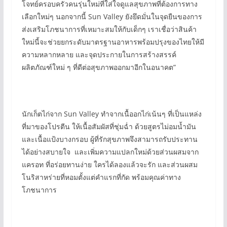
โจทย์ครอบครัวคนรุ่นใหม่ที่ใส่ใจดูแลสุขภาพที่ต้องการทาง
เลือกใหม่ๆ นอกจากนี้ Sun Valley ยังยึดมั่นในจุดยืนของการ
ส่งเสริมโภชนาการที่เหมาะสมให้กับเด็กๆ เราเชื่อว่าสินค้า
ใหม่นี้จะช่วยยกระดับมาตรฐานอาหารพร้อมปรุงของไทยให้มี
ความหลากหลาย และจุดประกายในการสร้างสรรค์
ผลิตภัณฑ์ใหม่ ๆ ที่ดีต่อสุขภาพออกมาอีกในอนาคต”
นักเก็ตไก่จาก Sun Valley ทำจากเนื้ออกไก่เน้นๆ ที่เป็นแหล่ง
ที่มาของโปรตีน ให้เนื้อสัมผัสที่ชุ่มฉ่ำ ด้วยสูตรไม่อมน้ำมัน
และเนื้อแป้งบางกรอบ ผู้ที่รักสุขภาพจึงสามารถรับประทาน
ได้อย่างสบายใจ และเพิ่มความแปลกใหม่ด้วยส่วนผสมจาก
แครอท ที่อร่อยทานง่าย ใครได้ลองแล้วจะรัก และส่วนผสม
โนริสาหร่ายที่หอมตั้งแต่คำแรกที่กัด พร้อมคุณค่าทาง
โภชนาการ