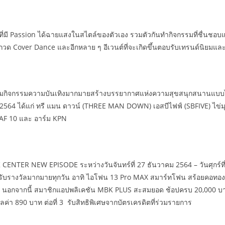
นใหม่ที่มี Passion ได้ฉายแสงในสไตล์ของตัวเอง รวมตัวกันทำกิจกรรมที่ชื่นช
กวด Cover Dance และอีกหลาย ๆ อีเวนต์ที่จะเกิดขึ้นตอบรับเทรนด์นิยมแ
เต็มกิจกรรมความบันเทิงมากมายสร้างบรรยากาศแห่งความสุขสนุกสนานแบบไร้
ันวาคม 2564 ได้แก่ ทรี แมน ดาวน์ (THREE MAN DOWN) เอสบีไฟฟ์ (SBFIVE) ไ
 AF 10 และ อาร์ม KPN
K CENTER NEW EPISODE ระหว่างวันจันทร์ที่ 27 ธันวาคม 2564 – วันศุกร์ที่
นรับรางวัลมากมายทุกวัน อาทิ ไอโฟน 13 Pro MAX สมาร์ทโฟน สร้อยคอทอ
นต้น นอกจากนี้ สมาชิกแอปพลิเคชัน MBK PLUS สะสมยอด ช้อปครบ 20,000 บ
่า 890 บาท ต่อที่ 3 รับสิทธิพิเศษจากบัตรเครดิตที่ร่วมรายการ