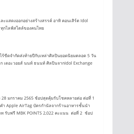
อบและแสดงออกอย่างสร้างสรรค์ อาทิ คอนเสิร์ต Idol
ละทุกไลฟ์สไตล์ของคนไทย
ขีดจำกัดส่งท้ายปีกับเหล่าศิลปินยอดนิยมตลอด 5 วัน
ข่มุก เดอะวอยส์ นนท์ ธนนท์ ศิลปินจากIdol Exchange
 28 มกราคม 2565 ช้อปสุดคุ้มรับโชคหลายต่อ ต่อที่ 1
งคำ Apple AirTag บัตรกำนัลจากร้านอาหารชั้นนำ
าท รับฟรี MBK POINTS 2,022 คะแนน ต่อที่ 2 ช้อป