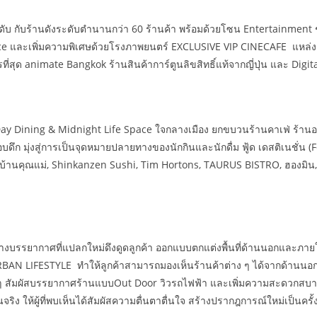
ดับ กับร้านดังระดับตำนานกว่า 60 ร้านค้า พร้อมด้วยโซน Entertainment ช
e และเพิ่มความพิเศษด้วยโรงภาพยนตร์ EXCLUSIVE VIP CINECAFE แหล่ง
ี่สุด animate Bangkok ร้านสินค้าการ์ตูนลิขสิทธิ์แท้จากญี่ปุ่น และ Digi
Day Dining & Midnight Life Space ใจกลางเมือง ยกขบวนร้านคาเฟ่ ร้านอา
ึงรอบดึก มุ่งสู่การเป็นจุดหมายปลายทางของนักกินและนักดื่ม ฟู้ด เดสติเนชั่น 
ิ บ้านคุณแม่, Shinkanzen Sushi, Tim Hortons, TAURUS BISTRO, ฮองมิน, 
ร้างบรรยากาศที่แปลกใหม่ดึงดูดลูกค้า ออกแบบตกแต่งพื้นที่ด้านนอกและภายใน
RBAN LIFESTYLE ทำให้ลูกค้าสามารถมองเห็นร้านค้าต่าง ๆ ได้จากด้า
 ๆ สัมผัสบรรยากาศร้านแบบOut Door วิวรถไฟฟ้า และเพิ่มความสะดวกสบายใ
ริง ให้ผู้ที่พบเห็นได้สัมผัสความตื่นตาตื่นใจ สร้างปรากฎการณ์ใหม่เป็น