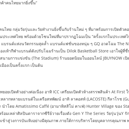
กค้าคนไทยมากยิ่งขึ้น”
ไทย กลุ่มวัยรุ่นและวัยทำงานยิ่งขึ้นกับร้านใหม่ ๆ ที่มาพร้อมการเปิดตัวคอ
สุดในประเทศไทย พร้อมด้วยโซนใหม่ที่มาปรากฏโฉมเป็น “ครั้งแรกในประเทศ
ore แบรนด์แห่งนวัตกรรมสุดล้ำ แบรนด์แฟชั่นของหนุ่ม ๆ GQ อวดโฉม The
องเท้ากีฬาแบรนด์ดังปรับโฉมร้านเป็น Dilok Basketball Store เอาใจผู้ท
ในสนามการแข่งขัน (The Stadium) ร้านยอดนิยมในออนไลน์ JBUYNOW เปิดตั
องเป็นครั้งแรก เป็นต้น
อยเปิดตัวอย่างต่อเนื่อง อาทิ ICC เตรียมเปิดตัวห้างสรรพสินค้า At First ใ
หลากหลายแบรนด์ในเครือสหพัฒน์ อาทิ ลาคอสท์ (LACOSTE) กีลาโรช (Guy
 นำโดย Amatissimo Caffé (อามาทิสสิโม่ คาเฟ่) Hunter Village ของ Sta
้อมเหล่าศิลปินดาราจากซีรีย์วายเรื่องดัง Gen Y The Series วัยรุ่นวุ่นY 
้าวเข้าสู่วงการบันเทิงอย่างมีคุณภาพ ภายใต้การบริหารโดยบุคลากรคุณภาพ 