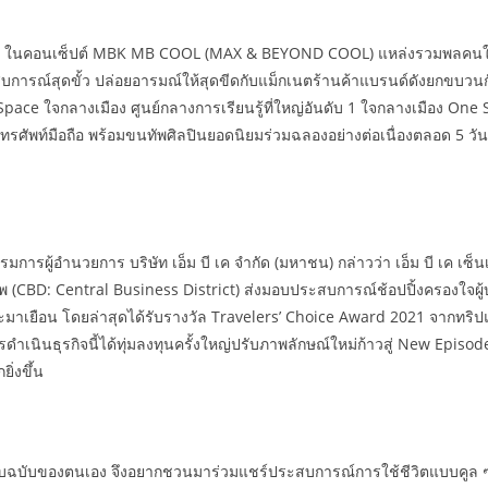
ode ในคอนเซ็ปต์ MBK MB COOL (MAX & BEYOND COOL) แหล่งรวมพลคนใช้
ะสบการณ์สุดขั้ว ปล่อยอารมณ์ให้สุดขีดกับแม็กเนตร้านค้าแบรนด์ดังยกขบว
ce ใจกลางเมือง ศูนย์กลางการเรียนรู้ที่ใหญ่อันดับ 1 ใจกลางเมือง One St
โทรศัพท์มือถือ พร้อมขนทัพศิลปินยอดนิยมร่วมฉลองอย่างต่อเนื่องตลอด 5 วั
การผู้อำนวยการ บริษัท เอ็ม บี เค จำกัด (มหาชน) กล่าวว่า เอ็ม บี เค เซ็นเ
เทพ (CBD: Central Business District) ส่งมอบประสบการณ์ช้อปปิ้งครองใ
งแวะมาเยือน โดยล่าสุดได้รับรางวัล Travelers’ Choice Award 2021 จากทริป
องการดำเนินธุรกิจนี้ได้ทุ่มลงทุนครั้งใหญ่ปรับภาพลักษณ์ใหม่ก้าวสู่ Ne
ิ่งขึ้น
บบฉบับของตนเอง จึงอยากชวนมาร่วมแชร์ประสบการณ์การใช้ชีวิตแบบคูล ๆ ที่เ