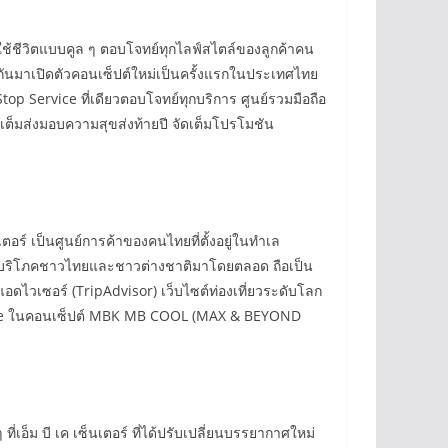
ชีวิตแบบคูล ๆ ตอบโจทย์ทุกไลฟ์สไตล์ของลูกค้าคน
นกันมาเปิดตัวคอนเซ็ปต์ใหม่เป็นครั้งแรกในประเทศไทย
op Service ที่เดียวตอบโจทย์ทุกบริการ ศูนย์รวมมือถือ
นเต็มส่งมอบความสุขส่งท้ายปี จัดเต็มโปรโมชัน
ตอร์ เป็นศูนย์การค้าของคนไทยที่ตั้งอยู่ในทำเล
จผู้บริโภคชาวไทยและชาวต่างชาติมาโดยตลอด ถือเป็น
แอดไวเซอร์ (TripAdvisor) เว็บไซต์ท่องเที่ยวระดับโลก
w Episode ในคอนเซ็ปต์ MBK MB COOL (MAX & BEYOND
อ็ม บี เค เซ็นเตอร์ ที่ได้ปรับเปลี่ยนบรรยากาศใหม่