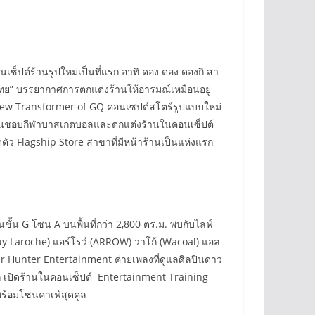
นเซ็ปต์ร้านรูปใหม่เป็นที่แรก อาทิ ดอง ดอง ดองกิ สา
ไทย” บรรยากาศการตกแต่งร้านให้อารมณ์เหมือนอยู่
 New Transformer of GQ คอนเซปต์สโตร์รูปแบบใหม่
ี่ชื่นชอบกีฬาบาสเกตบอลและตกแต่งร้านในคอนเซ็ปต์
ว Flagship Store สาขาที่มีหน้าร้านเป็นแห่งแรก
นชั้น G โซน A บนพื้นที่กว่า 2,800 ตร.ม. พบกับไลฟ์
 Laroche) แอร์โรว์ (ARROW) วาโก้ (Wacoal) แอล
r Hunter Entertainment ค่ายเพลงที่ดูแลศิลปินดาว
รัก เปิดร้านในคอนเซ็ปต์ Entertainment Training
พร้อมโซนคาเฟ่สุดคูล