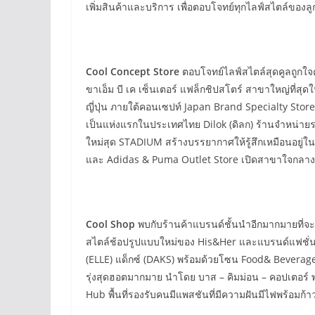
เพิ่มสินค้าและบริการ เพื่อตอบโจทย์ทุกไลฟ์สไตล์ของลู
Cool Concept Store
ตอบโจทย์ไลฟ์สไตล์สุดคูลถูกใจคน
ขาเอ็ม บี เค เซ็นเตอร์ แฟล็กชิปสโตร์ สาขาใหญ่ที่
ญี่ปุ่น ภายใต้คอนเซปท์ Japan Brand Specialty St
เป็นแห่งแรกในประเทศไทย Dilok (ดิลก) ร้านจำหน่ายร
ใหม่สุด STADIUM สร้างบรรยากาศให้รู้สึกเหมือนอยู่
และ Adidas & Puma Outlet Store เปิดสาขาใจกลางเมื
Cool Shop
พบกับร้านค้าแบรนด์ชั้นนำอีกมากมายที่จะทย
สไตล์ช้อปรูปแบบใหม่ของ His&Her และแบรนด์แฟชั่น
(ELLE) แด็กซ์ (DAKS) พร้อมด้วยโซน Food& Beverage
รุ่งสุดฮอตมากมาย นำโดย บาส – คิมม่อน – คอปเตอร์ พร
Hub พื้นที่รองรับคนมีแพสชันที่มีความฝันมีไฟพร้อมก