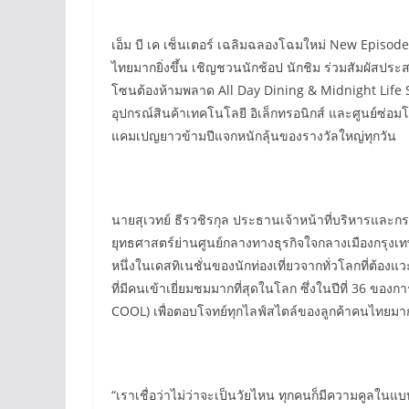
เอ็ม บี เค เซ็นเตอร์ เฉลิมฉลองโฉมใหม่ New Epis
ไทยมากยิ่งขึ้น เชิญชวนนักช้อป นักชิม ร่วมสัมผัสปร
โซนต้องห้ามพลาด All Day Dining & Midnight Life Spa
อุปกรณ์สินค้าเทคโนโลยี อิเล็กทรอนิกส์ และศูนย์ซ่อม
แคมเปญยาวข้ามปีแจกหนักลุ้นของรางวัลใหญ่ทุกวัน
นายสุเวทย์ ธีรวชิรกุล ประธานเจ้าหน้าที่บริหารและกรรม
ยุทธศาสตร์ย่านศูนย์กลางทางธุรกิจใจกลางเมืองกรุง
หนึ่งในเดสทิเนชั่นของนักท่องเที่ยวจากทั่วโลกที่ต้อ
ที่มีคนเข้าเยี่ยมชมมากที่สุดในโลก ซึ่งในปีที่ 36 ข
COOL) เพื่อตอบโจทย์ทุกไลฟ์สไตล์ของลูกค้าคนไทยมากย
“เราเชื่อว่าไม่ว่าจะเป็นวัยไหน ทุกคนก็มีความคูลในแ