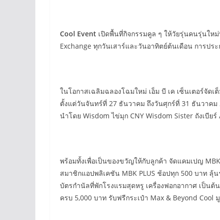
Cool Event
เปิดพื้นที่กิจกรรมคูล ๆ ให้วัยรุ่นคนรุ่
Exchange ทุกวันเสาร์และวันอาทิตย์ต้นเดือน การประ
ในโอกาสเฉลิมฉลองโฉมใหม่ เอ็ม บี เค เซ็นเตอร์จัด
ตั้งแต่วันจันทร์ที่ 27 ธันวาคม ถึงวันศุกร์ที่ 31 ธ
นำโดย Wisdom ไข่มุก CNY Wisdom Sister ถังเบียร์
พร้อมทั้งเพื่อเป็นของขวัญให้กับลูกค้า จัดแคมเปญ MB
สมาชิกแอปพลิเคชัน MBK PLUS ช้อปทุก 500 บาท ลุ้
บัตรกำนัลที่พักโรงแรมสุดหรู เครื่องฟอกอากาศ เป็
ครบ 5,000 บาท รับฟรีกระเป๋า Max & Beyond Cool มูลค