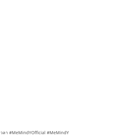
นเวลา #MeMindYOfficial #MeMindY