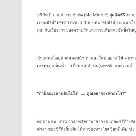
บริษัท มี มายด์ วาย จำกัด (Me Mind Y) ผู้ผลิตซีรีส
เดอะซีรีส์” (Past Love in the Future) ซีรีส์วาย
กุล) กับเรื่องราวของความรักและการเสียสละอันยิ่งใหญ
นำแสดงโดยนักแสดงหน้าเก่าและใหม่ อย่าง ไช้ – ศุภกฤต
เศรษฐกุล ต้นน้ำ – เปี่ยมชล ดำรงสุนทรชัย และเจมส์ –
“
ถ้าย้อนเวลากลับไปได้ ….. คุณอยากจะทำอะไร?”
ติดตามชม Intro character “มายากาล เดอะซีรีส์” (Pa
ต่างๆ ของซีรีส์เพิ่มเติมได้ทุกช่องทางโซเชียลมีเดีย Me