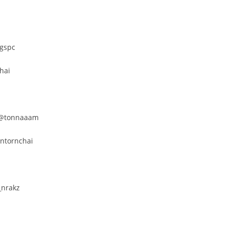
i
ngspc
hai
 : @tonnaaam
ntornchai
_nrakz