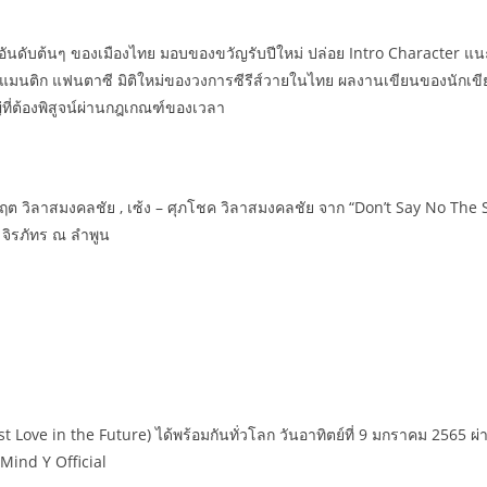
์วายอันดับต้นๆ ของเมืองไทย มอบของขวัญรับปีใหม่ ปล่อย Intro Character 
แนวโรแมนติก แฟนตาซี มิติใหม่ของวงการซีรีส์วายในไทย ผลงานเขียนของนั
่ที่ต้องพิสูจน์ผ่านกฎเกณฑ์ของเวลา
 วิลาสมงคลชัย , เซ้ง – ศุภโชค วิลาสมงคลชัย จาก “Don’t Say No The Seri
 จิรภัทร ณ ลำพูน
st Love in the Future) ได้พร้อมกันทั่วโลก วันอาทิตย์ที่ 9 มกราคม 256
 Mind Y Official