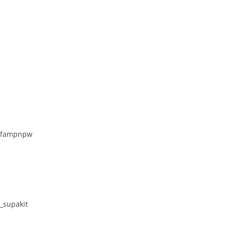
: @fampnpw
i_supakit