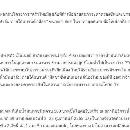
าผลักดันโครงการ “ครัวไทยมีสุขกับพีที” เพื่อช่วยลดภาระค่าครองชีพและ
ล์ม ภายใต้แบรนด์ “มีสุข” ขนาด 1 ลิตร ในราคาสุดพิเศษ ที่มีให้เลือกถึง 2
ษัท พีทีจี เอ็นเนอยี จำกัด (มหาชน) หรือ PTG เปิดเผยว่า ราคาน้ำมันปาล์มบ
กอบการในอุตสาหกรรมอาหาร ร้านอาหารและผู้บริโภคทั่วไปเป็นวงกว้าง PT
ชีพให้ประชาชนในภาวะเศรษฐกิจฝืดเคือง โดยได้ร่วมกับกรมการค้าภายใน
ฑ์น้ำมันปาล์ม ภายใต้แบรนด์ “มีสุข” ซึ่งเป็นแบรนด์น้องใหม่ของพีที ออก
าชนและช่วยลดค่าครองชีพในสถานการณ์การแพร่ระบาดของโควิด-19
ี่เติมน้ำมันทุกชนิดครบ 500 บาทขึ้นไปต่อใบเสร็จ ณ สถานีบริการน้ำมัน 
 59 บาท) ตั้งแต่วันที่ 3 -28 กุมภาพันธ์ 2565 และในต่างจังหวัดทั่วประเทศ
์ หรือ 2 สิทธิ์ ต่อ 1 สมาชิก ตลอดแคมเปญ โดยของรางวัลไม่สามารถเปลี่ยนแ