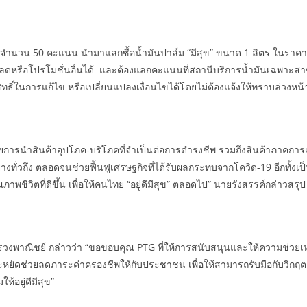
นวน 50 คะแนน นำมาแลกซื้อน้ำมันปาล์ม “มีสุข” ขนาด 1 ลิตร ในราคาเ
นลดหรือโปรโมชั่นอื่นได้ และต้องแลกคะแนนที่สถานีบริการน้ำมันเฉพาะสาขาท
ิ์ในการแก้ไข หรือเปลี่ยนแปลงเงื่อนไขได้โดยไม่ต้องแจ้งให้ทราบล่วงหน้
ด้วยการนำสินค้าอุปโภค-บริโภคที่จำเป็นต่อการดำรงชีพ รวมถึงสินค้าภา
งทั่วถึง ตลอดจนช่วยฟื้นฟูเศรษฐกิจที่ได้รับผลกระทบจากโควิด-19 อีกทั้งเ
ภาพชีวิตที่ดีขึ้น เพื่อให้คนไทย “อยู่ดีมีสุข” ตลอดไป” นายรังสรรค์กล่าวสรุป
ะทรวงพาณิชย์ กล่าวว่า “ขอขอบคุณ PTG ที่ให้การสนับสนุนและให้ความช
ดช่วยลดภาระค่าครองชีพให้กับประชาชน เพื่อให้สามารถรับมือกับวิกฤตเศรษ
อยู่ดีมีสุข”