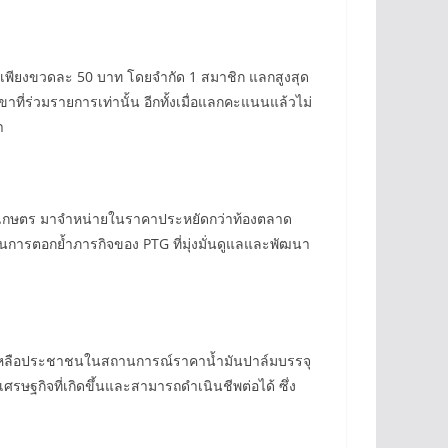
พียงขวดละ 50 บาท โดยจำกัด 1 สมาชิก แลกสูงสุด
ี่ร่วมรายการเท่านั้น อีกทั้งเมื่อแลกคะแนนแล้วไม่
า
คการเกษตร มาจำหน่ายในราคาประหยัดกว่าท้องตลาด
ป็นการตอกย้ำภารกิจของ PTG ที่มุ่งมั่นดูแลและพัฒนา
่วยเหลือประชาชนในสถานการณ์ราคาน้ำมันปาล์มบรรจุ
ฐกิจที่เกิดขึ้นและสามารถดำเนินชีพต่อได้ ซึ่ง