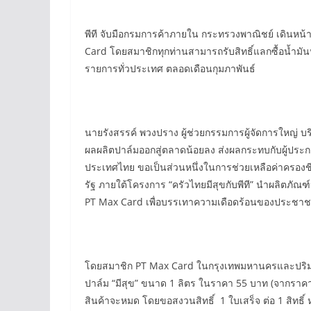
พีที จับมือกรมการค้าภายใน กระทรวงพาณิชย์ เดินหน้
Card โดยสมาชิกทุกท่านสามารถรับสิทธิ์แลกซื้อน้ำมันปา
รายการทั่วประเทศ ตลอดเดือนกุมภาพันธ์
นายรังสรรค์ พวงปราง ผู้ช่วยกรรมการผู้จัดการใหญ่ บริ
ผลผลิตปาล์มออกสู่ตลาดน้อยลง ส่งผลกระทบกับผู้ประ
ประเทศไทย ขอเป็นส่วนหนึ่งในการช่วยเหลือค่าครอง
รัฐ ภายใต้โครงการ “ครัวไทยมีสุขกับพีที” นำผลิตภัณ
PT Max Card เพื่อบรรเทาความเดือดร้อนของประช
โดยสมาชิก PT Max Card ในกรุงเทพมหานครและปริมณฑล ท
ปาล์ม “มีสุข” ขนาด 1 ลิตร ในราคา 55 บาท (จากราคาปกติ
สินค้าจะหมด โดยขอสงวนสิทธิ์ 1 ใบเสร็จ ต่อ 1 สิทธิ