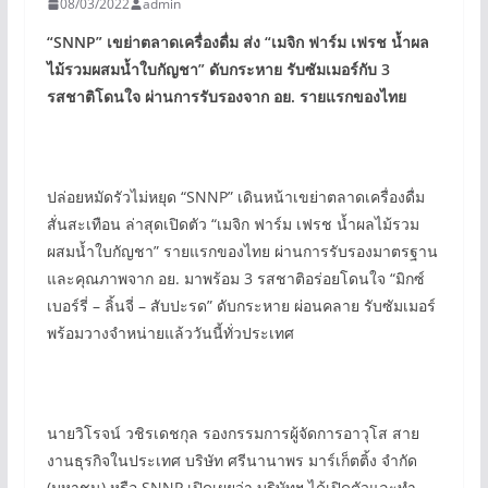
08/03/2022
admin
“SNNP”
เขย่าตลาดเครื่องดื่ม ส่ง “
เมจิก ฟาร์ม เฟรช น้ำผล
ไม้รวมผสมน้ำใบกัญชา”
ดับกระหาย รับซัมเมอร์กับ 3
รสชาติโดนใจ ผ่านการรับรองจาก อย. รายแรกของไทย
ปล่อยหมัดรัวไม่หยุด “SNNP” เดินหน้าเขย่าตลาดเครื่องดื่ม
สั่นสะเทือน ล่าสุดเปิดตัว “เมจิก ฟาร์ม เฟรช น้ำผลไม้รวม
ผสมน้ำใบกัญชา” รายแรกของไทย ผ่านการรับรองมาตรฐาน
และคุณภาพจาก อย. มาพร้อม 3 รสชาติอร่อยโดนใจ “มิกซ์
เบอร์รี่ – ลิ้นจี่ – สับปะรด” ดับกระหาย ผ่อนคลาย รับซัมเมอร์
พร้อมวางจำหน่ายแล้ววันนี้ทั่วประเทศ
นายวิโรจน์ วชิรเดชกุล รองกรรมการผู้จัดการอาวุโส สาย
งานธุรกิจในประเทศ บริษัท ศรีนานาพร มาร์เก็ตติ้ง จำกัด
(มหาชน) หรือ SNNP เปิดเผยว่า บริษัทฯ ได้เปิดตัวและทำ