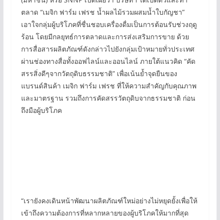
ตลาด “เมจิก ฟาร์ม เฟรช น้ำผลไม้รวมผสมน้ำใบกัญชา”
เอาใจกลุ่มผู้บริโภคที่ชื่นชอบเครื่องดื่มเป็นการต้อนรับช่วงฤดู
ร้อน โดยมีกลยุทธ์การตลาดและการส่งเสริมการขาย ด้วย
การสื่อสารผลิตภัณฑ์ดังกล่าวไปยังกลุ่มเป้าหมายทั่วประเทศ
ผ่านช่องทางสื่อทั้งออฟไลน์และออนไลน์ ภายใต้แนวคิด “คัด
สรรสิ่งดีๆจากวัตถุดิบธรรมชาติ” เพื่อเน้นย้ำจุดยืนของ
แบรนด์สินค้า เมจิก ฟาร์ม เฟรช ที่ให้ความสำคัญกับคุณภาพ
และมาตรฐาน รวมถึงการคัดสรรวัตถุดิบจากธรรมชาติ ก่อน
ถึงมือผู้บริโภค
“เรายังคงเดินหน้าพัฒนาผลิตภัณฑ์ใหม่อย่างไม่หยุดยั้งเพื่อให้
เข้าถึงความต้องการที่หลากหลายของผู้บริโภคให้มากที่สุด