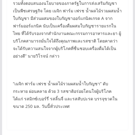
รวมทั้งตอบสนองนโยบายของภาครัฐในการส่งเสริมกัญชา
เป็นพืชเศรษฐกิจ โดย เมจิก ฟาร์ม เฟรช น้ำผลไม้รวมผสมน้ำ
ใบกัญชา มีส่วนผสมของใบกัญชาออร์แกนิคเกรด A จาก
ฟาร์มออร์แกนิค นับเป็นเครื่องดื่มผสมใบกัญชารายแรกใน
ไทย ที่ได้รับรองจากสำนักงานคณะกรรมการอาหารและยา ผู้
บริโภคสามารถมั่นใจได้ถึงคุณภาพและรสชาติ โดยคาดว่า
จะได้รับความสนใจจากผู้บริโภคที่ชื่นชอบเครื่องดื่มได้เป็น
อย่างดี” นายวิโรจน์ กล่าว
“เมจิก ฟาร์ม เฟรช น้ำผลไม้รวมผสมน้ำใบกัญชา” ดับ
กระหาย ผ่อนคลาย ด้วย 3 รสชาติอร่อยโดนใจผู้บริโภค
ได้แก่ รสมิกซ์เบอร์รี่ รสลิ้นจี่ และรสสับปะรด บรรจุขวดใน
ขนาด 250 มล. วันนี้ทั่วประเทศ