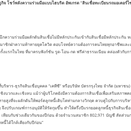
ษฐกิจ โชว์พลังความร่วมมือแบบไฮบริด อัพเกรด “
สินเชื่อทะเบียนรถมอเตอร์ไซค
อ ผนึกความร่วมมือผลักดันสินเชื่อไม่มีหลักประกันเข้ากับสินเชื่อมีหลักประก
มือสมาชิกฝ่าความท้าทายยุคโควิด ตอบโจทย์ความต้องการคนไทยทุกอาชีพและเจ้า
” ครั้งแรกในไทย ที่มาครบฟังก์ชัน รูด-โอน-กด ฟรีค่าธรรมเนียม คล่องตัวกับ
บริหาร-ธุรกิจสินเชื่อบุคคล “เคทีซี” หรือบริษัท บัตรกรุงไทย จำกัด (มหาช
ชิงบวกและเชิงลบ แม้ว่าผู้บริโภคยังมีความต้องการสินเชื่อเพื่อเสริมสภาพค
าทายสูงที่จะผลักดันให้พอร์ตลูกหนี้เติบโตท่ามกลางวิกฤต ควบคู่ไปกับการบริ
งปรับเกณฑ์การอนุมัติให้รัดกุมขึ้น ทำให้ครึ่งปีแรกยอดลูกหนี้ธุรกิจสินเชื่อ
ทียบกับช่วงเดียวกันของปีก่อน ด้วยจำนวนสมาชิก 802,971 บัญชี สัดส่วนกา
นี้ได้ใกล้เคียงกับปีก่อน”