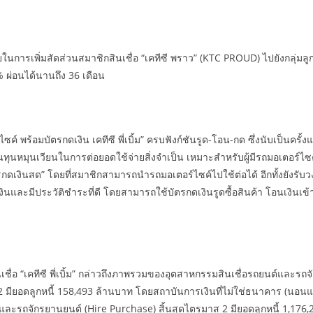
การเพิ่มสัดส่วนสมาชิกสินเชื่อ “เคทีซี พราว” (KTC PROUD) ไปยังกลุ่มลูกค
 ผ่อนได้นานถึง 36 เดือน
ไซค์ พร้อมบัตรกดเงิน เคทีซี พี่เบิ้ม” ครบฟังก์ชันรูด-โอน-กด ซึ่งนับเป็นค
มีเงินทุนหมุนเวียนในการต่อยอดใช้จ่ายสิ่งจำเป็น เหมาะสำหรับผู้มีรถมอเตอร์ไ
มบัตรกดเงินสด” โดยที่สมาชิกสามารถนำรถมอเตอร์ไซค์ไปใช้ต่อได้ อีกทั้งยังรั
ะเงินและมีประวัติชำระที่ดี โดยสามารถใช้บัตรกดเงินรูดซื้อสินค้า โอนเงินเข
ชื่อ “เคทีซี พี่เบิ้ม” กล่าวถึงภาพรวมของอุตสาหกรรมสินเชื่อรถยนต์และรถจักร
2 มียอดลูกหนี้ 158,493 ล้านบาท โดยสถาบันการเงินที่ไม่ใช่ธนาคาร (นอ
ยนต์และรถจักรยานยนต์ (Hire Purchase) สิ้นสุดไตรมาส 2 มียอดลูกหนี้ 1,