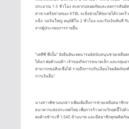
ประมาณ 1.5 ชั่วโมง สะดวกปลอดภัยและลดการสัมผัส 3
สาขาเครือข่ายของ KTBL จะยิ่งช่วยให้ขยายได้รวดเร็วขึ้
แข็ง วงเงินใหญ่ อนุมัติใน 2 ชั่วโมง และรับเงินทันที รับ
จากผู้ประกอบการรายอื่น
“เคทีซี พี่เบิ้ม” ยังยืนยันเจตนารมย์สนับสนุนช่วยเหลือค
ได้แก่ พ่อค้าแม่ค้า เจ้าของกิจการขนาดเล็ก และกลุ่มอา
สามารถขอสินเชื่อได้ รวมถึงการปรับเงื่อนไขผลิตภัณฑ์
การเงินอื่น”
นางสาวพิชามนกล่าวเพิ่มเติมถึงการช่วยเหลือสมาชิ
ธนาคารแห่งประเทศไทย เพื่อการก้าวผ่านวิกฤตนี้ไปด้วยก
คงค้างชำระที่ 1,545 ล้านบาท และมีสมาชิกทุกผลิตภัณ