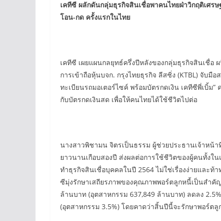
เคทีซี
ผลักดันกลุ่มธุรกิจสินเชื่อพาคนไทยฝ่าวิกฤติเศร
โอน-กด ครั้งแรกในไทย
เคทีซี เผยแผนกลยุทธ์ครึ่งปีหลังของกลุ่มธุรกิจสินเชื่
การเข้าถือหุ้นบจก. กรุงไทยธุรกิจ ลีสซิ่ง (KTBL) จับ
ทะเบียนรถมอเตอร์ไซค์ พร้อมบัตรกดเงิน เคทีซีพี่เบิ้ม
กับบัตรกดเงินสด เพื่อให้คนไทยได้ใช้ชีวิตไปต่อ
นางสาวพิชามน จิตรเป็นธรรม ผู้ช่วยประธานเจ้าหน้าที่
ยาวนานเกือบสองปี ส่งผลต่อการใช้ชีวิตของผู้คนทั้งในเ
ทำธุรกิจสินเชื่อบุคคลในปี 2564 ไม่ใช่เรื่องง่ายและท้
ซีมุ่งรักษาเสถียรภาพของคุณภาพพอร์ตลูกหนี้เป็นสำคัญ จึ
ล้านบาท (อุตสาหกรรม 637,849 ล้านบาท) ลดลง 2.5% เ
(อุตสาหกรรม 3.5%) โดยคาดว่าสิ้นปีนี้จะรักษาพอร์ตลูกห