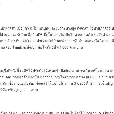
”
ให้ตลาดสินเชื่อมีความไม่แน่นอนและเปราะบางสูง ทั้งจากนโยบายภาครัฐ 
ี่ผ่านมา พอร์ตสินเชื่อ “เคทีซี พี่เบิ้ม” อาจไม่เป็นไปตามคาดด้วยปัจจัยต่างๆ 
บริการที่น่าสนใจ มานำเสนอให้กับลูกค้าอย่างทั่วถึงและตรงใจ โดยจะเน้น
สี่ยง โดยยังคงตั้งเป้าเติบโตสิ้นปีนี้ที่ 1,000 ล้านบาท”
รึ่งปีหลังนี้ เคทีซีได้ปรับตัวให้พร้อมรับมือกับสถานการณ์มากขึ้น และคาดว่า
คลุมกลุ่มลูกค้ามากขึ้น จากการมีกรุงไทยธุรกิจ ลีสซิ่ง (KTBL) เข้ามาเ
สินเชื่อรถยนต์มือสอง ซึ่งจะเริ่มในช่วงไตรมาส 3 ของปีนี้ 2) การเซ็นส
จิทัล ทวิน (Digital Twin)
ิ้ม” ได้ปรับเปลี่ยนรูปแบบการทำสัญญาเป็นแบบดิจิทัล ไม่ต้องใช้เอกสารและเซ็