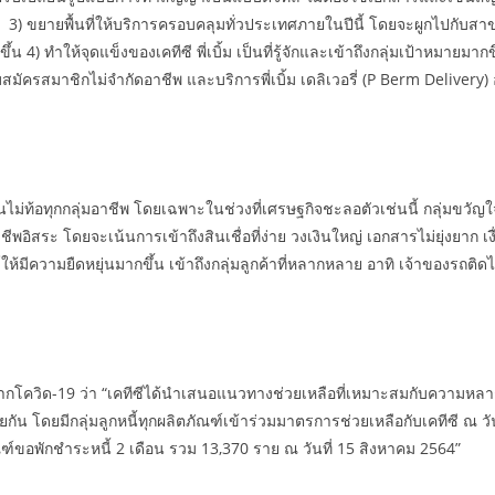
) ขยายพื้นที่ให้บริการครอบคลุมทั่วประเทศภายในปีนี้ โดยจะผูกไปกับสา
น 4) ทำให้จุดแข็งของเคทีซี พี่เบิ้ม เป็นที่รู้จักและเข้าถึงกลุ่มเป้าหมายม
สมัครสมาชิกไม่จำกัดอาชีพ และบริการพี่เบิ้ม เดลิเวอรี่ (P Berm Delivery) อนุม
นไม่ท้อทุกกลุ่มอาชีพ โดยเฉพาะในช่วงที่เศรษฐกิจชะลอตัวเช่นนี้ กลุ่มขวัญใจ “เ
ชีพอิสระ โดยจะเน้นการเข้าถึงสินเชื่อที่ง่าย วงเงินใหญ่ เอกสารไม่ยุ่งยาก 
ให้มีความยืดหยุ่นมากขึ้น เข้าถึงกลุ่มลูกค้าที่หลากหลาย อาทิ เจ้าของรถต
กจากโควิด-19 ว่า “เคทีซีได้นำเสนอแนวทางช่วยเหลือที่เหมาะสมกับควา
ัน โดยมีกลุ่มลูกหนี้ทุกผลิตภัณฑ์เข้าร่วมมาตรการช่วยเหลือกับเคทีซี ณ วั
ฑ์ขอพักชำระหนี้ 2 เดือน รวม 13,370 ราย ณ วันที่ 15 สิงหาคม 2564”