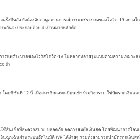
วงครึ่งปีหลัง ยังต้องจับตาดูสถานการณ์การแพร่ระบาดของโควิด-19 อย่างใกล้
ลักประกันจะประกอบด้วย 4 เป้าหมายหลักคือ
ะทบจากการแพร่ระบาดของไวรัสโควิด-19 ในหลากหลายรูปแบบตามความเหมาะสม
co.th
อง โดยซีซันที่ 12 นี้ เมื่อสมาชิกลงทะเบียนเข้าร่วมกิจกรรม ใช้บัตรกดเงินแล
รณ์ใช้สินเชื่อที่สะดวกสบาย ปลอดภัย ลดการสัมผัสเงินสด โดยพัฒนาการโอน
นฉุกเฉินผ่านระบบอัตโนมัติ IVR ได้ง่ายๆ รวมทั้งสามารถนำบัตรกดเงินสดไปใ