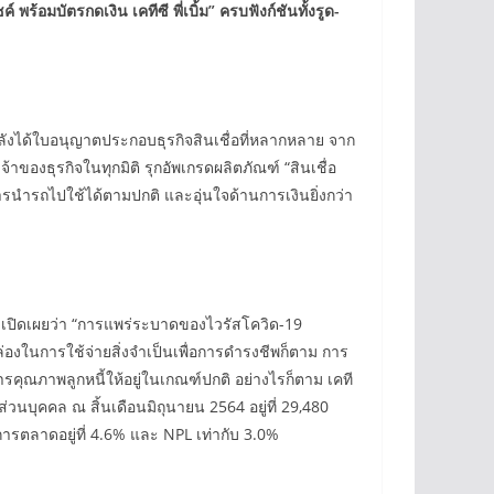
์ พร้อมบัตรกดเงิน เคทีซี พี่เบิ้ม”
ครบฟังก์ชันทั้งรูด-
ัน หลังได้ใบอนุญาตประกอบธุรกิจสินเชื่อที่หลากหลาย จาก
ของธุรกิจในทุกมิติ รุกอัพเกรดผลิตภัณฑ์ “สินเชื่อ
การนำรถไปใช้ได้ตามปกติ และอุ่นใจด้านการเงินยิ่งกว่า
น) เปิดเผยว่า “การแพร่ระบาดของไวรัสโควิด-19
ล่องในการใช้จ่ายสิ่งจำเป็นเพื่อการดำรงชีพก็ตาม การ
หารคุณภาพลูกหนี้ให้อยู่ในเกณฑ์ปกติ อย่างไรก็ตาม เคที
ส่วนบุคคล ณ สิ้นเดือนมิถุนายน 2564 อยู่ที่ 29,480
รตลาดอยู่ที่ 4.6% และ NPL เท่ากับ 3.0%