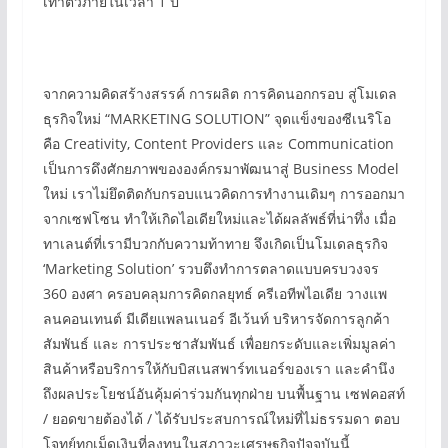
เท่าตัวภายในเวลา 1 ปี
จากความคิดสร้างสรรค์ การผลิต การคิดนอกกรอบ สู่โมเดล
ธุรกิจใหม่ “MARKETING SOLUTION” จุดแข็งของซีเนริโอ
คือ Creativity, Content Providers และ Communication
เป็นการดึงศักยภาพขององค์กรมาพัฒนาสู่ Business Model
ใหม่ เราไม่ยึดติดกับกรอบแนวคิดการทำงานเดิมๆ การออกมา
จากเซฟโซน ทำให้เกิดไอเดียใหม่และได้ผลลัพธ์ที่น่าทึ่ง เมื่อ
ทาเลนต์ที่เรามีบวกกับความท้าทาย จึงเกิดเป็นโมเดลธุรกิจ
‘Marketing Solution’ รวบตึงทำการตลาดแบบครบวงจร
360 องศา ครอบคลุมการคิดกลยุทธ์ ครีเอทีพไอเดีย วางแพ
ลนคอนเทนต์ มีเดียแพลนเนอร์ อีเว้นท์ บริหารจัดการลูกค้า
สัมพันธ์ และ การประชาสัมพันธ์ เพื่อยกระดับและเพิ่มมูลค่า
สินค้าหรือบริการให้กับบิสเนสพาร์ทเนอร์ของเรา และคำนึง
ถึงผลประโยชน์อันคุ้มค่าร่วมกันทุกฝ่าย บนพื้นฐาน เซฟคอสท์
/ ยอดขายต้องได้ / ได้รับประสบการณ์ใหม่ที่ไม่ธรรมดา ตอบ
โจทย์ทุกเม็ดเงินที่ลงทุนในสภาวะเศรษฐกิจปัจจุบันนี้