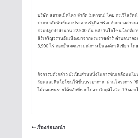
บริษัท สยามแม็คโคร จำกัด (มหาชน) โดย ดร.วิไลรัตน์ เ
ประชาสัมพันธ์และประสานรัฐกิจ พร้อมด้วยนางสาวนภา
ร่วมปลูกป่าจำนวน 22,500 ต้น หลังวันโอโซนโลกที่ผ่าน
สิริเจริญวรรษอันเนื่องมาจากพระราชดำริ ตำบลนาจอมเทีย
3,900 ไร่ ตอกย้ำเจตนารมณ์การเป็นองค์กรสีเขียว โดย
กิจกรรมดังกล่าว ยังเป็นส่วนหนึ่งในการขับเคลื่อนนโย
ร้อนและคืนโอโซนให้ชั้นบรรยากาศ ผ่านโครงการ “ซีพ
ไม้ทดแทนรายได้หลักที่หายไปจากวิกฤติโควิด-19 ตอบโจ
เรื่องก่อนหน้า