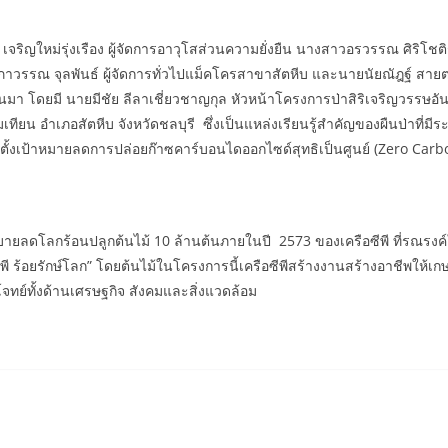
จริญใหม่รุ่งเรือง ผู้จัดการอาวุโสส่วนความยั่งยืน นางสาวอรวรรณ ศิริโชติ
วรรณ จุลพันธ์ ผู้จัดการทั่วไปแม็คโครสาขาสัตหีบ และนายนัยณัฎฐ์ สายต
มา โดยมี นายมีชัย ลีลาเชี่ยวชาญกุล หัวหน้าโครงการป่าสิริเจริญวรรษอันเ
น อำเภอสัตหีบ จังหวัดชลบุรี ซึ่งเป็นแหล่งเรียนรู้สำคัญของผืนป่าที่มีระ
ตั้งเป้าหมายลดการปล่อยก๊าซคาร์บอนไดออกไซด์สุทธิเป็นศูนย์ (Zero Carb
บายลดโลกร้อนปลูกต้นไม้ 10 ล้านต้นภายในปี 2573 ของเครือซีพี ที่รณรงค์ใ
ี ร้อยรักษ์โลก” โดยต้นไม้ในโครงการนี้เครือซีพีสร้างงานสร้างอาชีพใ
ทย์ทั้งด้านเศรษฐกิจ สังคมและสิ่งแวดล้อม