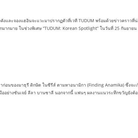
คังและจองแฮอินจะแวะมาปรากฏตัวที่เวที TUDUM พร้อมด้วยข่าวคราวที่น่าตื
มากมาย ในช่วงพิเศษ “TUDUM: Korean Spotlight” ในวันที่ 25 กันยายน 
อนของมาธุรี ดิกษิต ในซีรีส์ ตามหาอนามิกา (Finding Anamika) ซึ่งจะเปิดต
กฝีมืออย่างซันเจย์ ลีลา บานซาลี นอกจากนี้ แฟนๆ ผลงานแนวระทึกขวัญยังต