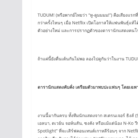
TUDUM! (หรือพากย์ไทยว่า “ทู-ดูมมมม!”) คือเสียงแรกที่คุ
กว่าครั้งไหนๆ เมื่อ Netflix เปิดโอกาสให้แฟนพันธุ์
ตัวอย่างใหม่ และการปรากฏตัวของดารานักแสดงคนโปรด
ถ้าแค่นี้ยังตื่นเต้นกันไม่พอ ลองไปดูกันว่าในงาน TUD
ดารานักแสดงคับคั่ง เตรียมตัวมาพบปะแฟนๆ โดยเฉพ
งานนี้มากันครบ ทั้งทีมนักแสดงจาก สเตรนเจอร์ ธิงส์ (S
เอลบา, ดเวย์น จอห์นสัน, ซงคัง หรือแม้แต่น้อง N-Ko
Spotlight” ที่จะเสิร์ฟคอนเทนต์เกาหลีร้อนๆ จาก Netfli