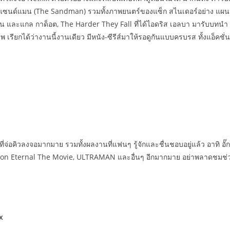
 แซนด์แมน (The Sandman) รวมทั้งภาพยนตร์ของแซ็ก สไนเดอร์อย่าง แผนป
นสัน และแกล กาด็อต, The Harder They Fall ที่ได้ไอดริส เอลบา มารับบท
 เรียกได้ว่างานนี้งานเดียว มีหนัง-ซีรีส์มาให้รอดูกันแบบครบรส ทั้งแอ็ค
่จ่อคิวลงจอมากมาย รวมทั้งผลงานที่แฟนๆ รู้จักและชื่นชอบอยู่แล้ว อาทิ อ
Moon Eternal The Movie, ULTRAMAN และอื่นๆ อีกมากมาย อย่าพลาดชมช่ว
x