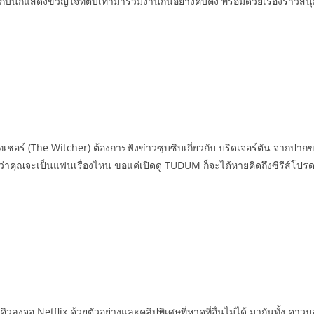
ับนักแสดงขวัญใจที่ตบเท้ามาร่วมงานกันอย่างคับคั่ง พร้อมด้วยเรื่องราวสนุ
 วิทเชอร์ (The Witcher) ต้องการฟังข่าวซุบซิบเกี่ยวกับ บริดเจอร์ตัน จากปา
ม่ว่าคุณจะเป็นแฟนเรื่องไหน ขอแค่เปิดดู TUDUM ก็จะได้หายคิดถึงซีรีส์โปร
่อคิวลงจอ Netflix ด้วยตัวอย่างและคลิปพิเศษที่หาดูที่อื่นไม่ได้ มากันทั้ง 