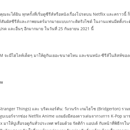
ณจะได้ยิน ทุกครั้งที่เริ่มดูซีรีส์หรือหนังเรื่องโปรดบน Netflix และคราวนี้ 
แท้ได้สัมผัสซีรีส์และภาพยนตร์มากมายแบบเกาะติดริงไซด์ ในงานแฟนมีตติ้งร
 และอื่นๆ อีกมากมาย ในวันที่ 25 กันยายน 2021 นี้
UM จะมีไฮไลท์เด็ดๆ มาให้ดูกันเยอะขนาดไหน และขนหนัง-ซีรีส์ในลิสท์ของคุณ
าะ
tranger Things) และ บริดเจอร์ตัน: วังวนรัก เกมไฮโซ (Bridgerton) รวมทั้งน
 วีทูบเบอร์จากช่อง Netflix Anime แถมยังมีสองดาวเด่นจากวงการ K-Pop มา
x มาให้ปูเสื่อรอดูกันทั่วประเทศ พร้อมด้วย รัตติก้า แอปเต้ กับหน้าที่พิธ