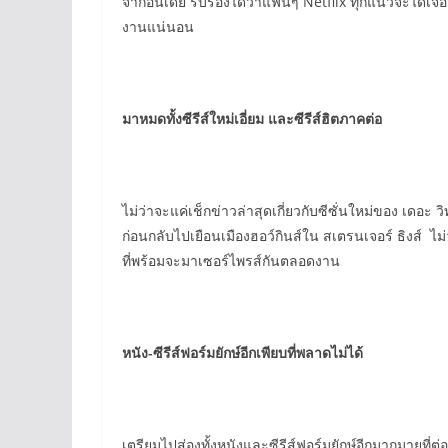
จากอินเดีย รับรองได้ว่าแฟนๆ Netflix ทุกแนวจะได้เจอก
งานแน่นอน
มาหมดทั้งซีรีส์ใหม่เอี่ยม และซีรีส์ฮิตภาคต่อ
ไม่ว่าจะแค่เช็กข่าวล่าสุดเกี่ยวกับซีซั่นใหม่ของ เดอะ
ก่อนกลับไปเยือนเมืองฮอว์กินส์ใน สเตรนเจอร์ ธิงส์ ไ
ที่พร้อมจะมาเซอร์ไพรส์กันตลอดงาน
หนัง-ซีรีส์ฟอร์มยักษ์อีกเพียบที่พลาดไม่ได้
เตรียมไปส่องทั้งหนังและซีรีส์ฟอร์มยักษ์อีกมากมายที่ต