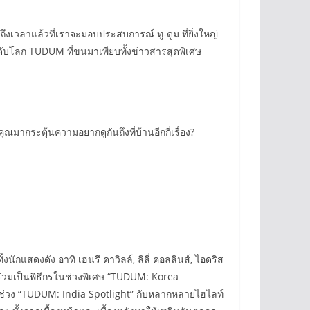
ก็ถึงเวลาแล้วที่เราจะมอบประสบการณ์ ทู-ดูม ที่ยิ่งใหญ่
ะดับโลก TUDUM ที่ขนมาเพียบทั้งข่าวสารสุดพิเศษ
มากระตุ้นความอยากดูกันถึงที่บ้านอีกกี่เรื่อง?
ักแสดงดัง อาทิ เฮนรี คาวิลล์, ลิลี่ คอลลินส์, ไอดริส
ร่วมเป็นพิธีกรในช่วงพิเศษ “TUDUM: Korea
ีกรในช่วง “TUDUM: India Spotlight” กับหลากหลายไฮไลท์