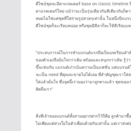
ดีไซน์ชุดจะมีคาแรคเตอร์ base on classic timeline
คาแรคเตอร์ใหม่ แม้ว่าจะเป็นรุ่นเดียวกันสีเดียวกันก็
หมดไม่ใช่แค่ชุดที่ใส่ถ่ายรูปสวยๆเท่านั้น ในหนึ่งปีแ
ดีไซน์ชุดก็จะเรียบหน่อย หรือชุดมีลีลาก็จะใช้สีเ
“ประสบการณ์ในการทำแบรนด์แรกถือเป็นบทเรียนสำคัญมาก
ของตัวเองจึงมั่นใจกว่าเดิม พร้อมและสนุกกว่าเดิม รู้ว
ขึ้นเช่นกัน แบรนด์เก่าเน้นความเป็นแฟชั่น แต่แบรน
จะเป็น need ที่คุณจะขาดไม่ได้เลย ที่สำคัญชุดเราใส
ใส่แล้วมั่นใจ ซึ่งจุดนี้เรามองว่ามาถูกทางแล้ว ชุดของเราต
คิดถึงเรา”
สิ่งที่เจ้าของแบรนด์ทั้งสามอยากฝากไว้ก็คือ ลูกค้ามาซื
ไม่เพียงแต่ห่วงใยในตัวเพื่อนด้วยกันเท่านั้น แต่เราส่งต่