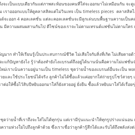
 ถึงจะเป็นแบบเดียวกันแต่ภาพสะท้อนของคนที่ใส่จะออกมาไม่เหมือนกัน จะ
ตาม เราอออกแบบให้ดูคลาสสิคแต่ไม่วินเทจ เป็น timeless pieces คลาสสิคไอเ
บรนด์จะออก 4 คอลเลคชั่น แต่ละคอลเลคชั่นจะมีลูกเล่นบนพื้นฐานความเป็นคลา
รียบแทน มีความผสมผสานกันไป ดีไซน์ของเราจะไม่ตามเทรนด์แฟชั่นไม่ตามใ
 ทำให้เรียนรู้เป็นประสบการณ์ชีวิต ไม่เสียใจกับสิ่งที่เกิด ไม่เสียดายด
่าจะแก้ปัญหายังไง รู้ว่าต้องทำยังไงแบรนด์ถึงอยู่ได้นานนั่นคือความไม่แฟชั
ด์ใหม่เราเน้นความอยู่นานเป็น timeless ชุดว่ายน้ำของแบรนด์อื่นจะเป็น
่สวยและใช้ประโยชน์ได้จริง ลูกค้าไม่ได้ซื้อแล้วแค่อยากใส่ถ่ายรูปโชว์สว
่อให้ซื้อไว้สิบปีหยิบออกมาใส่ก็ยังสวยอยู่ ยั่งยืน ซื้อแล้วหยิบมาใส่ได้เรื่อยๆ
้อชุดว่ายน้ำที่เราถึงจะใส่ไม่ได้ทุกรุ่น แต่เรามีรุ่นแนะนำให้ทุกรูปร่างแน่น
อความห่วงใยไปถึงลูกค้าด้วย ซึ่งเราเชื่อว่าลูกค้ารู้สึกได้และรับได้ถึงพลังส่ง