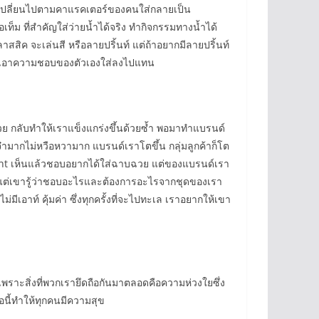
ดูเปลี่ยนไปตามคาแรคเตอร์ของคนใส่กลายเป็น
ท็ม ที่สำคัญใส่ว่ายน้ำได้จริง ทำกิจกรรมทางน้ำได้
สสิค จะเล่นสี หรือลายปริ้นท์ แต่ถ้าอยากมีลายปริ้นท์
คร เอาความชอบของตัวเองใส่ลงไปแทน
้วย กลับทำให้เราแข็งแกร่งขึ้นด้วยซ้ำ พอมาทำแบรนด์
่นจ๋ามากไม่หวือหวามาก แบรนด์เราโตขึ้น กลุ่มลูกค้าก็โต
 want เห็นแล้วชอบอยากได้ใส่ฉาบฉวย แต่ของแบรนด์เรา
ยๆ แต่เขารู้ว่าชอบอะไรและต้องการอะไรจากชุดของเรา
ไม่มีเอาท์ คุ้มค่า ซึ่งทุกครั้งที่จะไปทะเล เราอยากให้เขา
อน เพราะสิ่งที่พวกเรายึดถือกันมาตลอดคือความห่วงใยซึ่ง
ต่อนี้ทำให้ทุกคนมีความสุข