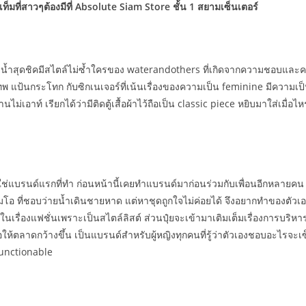
ท็มที่สาวๆต้องมีที่
Absolute Siam Store
ชั้น
1
สยามเซ็นเตอร์
น้ำสุดชิคมีสไตล์ไม่ซ้ำใครของ waterandothers ที่เกิดจากความชอบและควา
ตนเทพ แป้นกระโทก กับซิกเนเจอร์ที่เน้นเรื่องของความเป็น feminine มีความเ
ม่เอาท์ เรียกได้ว่ามีติดตู้เสื้อผ้าไว้ถือเป็น classic piece หยิบมาใส่เมื่อ
ช่แบรนด์แรกที่ทำ ก่อนหน้านี้เคยทำแบรนด์มาก่อนร่วมกับเพื่อนอีกหลายคน แ
มโอ ที่ชอบว่ายน้ำเดินชายหาด แต่หาชุดถูกใจไม่ค่อยได้ จึงอยากทำของตัวเ
นเรื่องแฟชั่นเพราะเป็นสไตล์ลิสต์ ส่วนปุ๋ยจะเข้ามาเติมเต็มเรื่องการบริ
่อให้ตลาดกว้างขึ้น เป็นแบรนด์สำหรับผู้หญิงทุกคนที่รู้ว่าตัวเองชอบอะไรจ
functionable