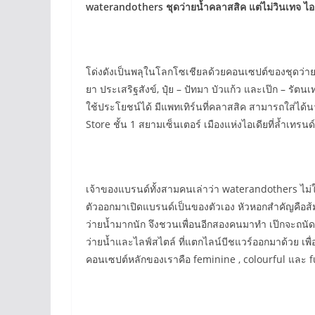
waterandothers
ชุดว่ายน้ำคลาสสิค
แต่ไม่วินเทจ ไอเ
โด่งดังเป็นพลุในโลกโซเชียลด้วยคอนเซปต์ของชุดว่าย
ยา ประเสริฐสังข์, ปุ๋ย – ปัทมา บัวแก้ว และเป๊ก – รั
ใช้ประโยชน์ได้ มีแพทเทิร์นที่คลาสสิค สามารถใส่ได้นานไ
Store ชั้น 1 สยามเซ็นเตอร์ เมืองแห่งไอเดียที่ล้ำเทรนด์
เจ้าของแบรนด์ทั้งสามคนเล่าว่า waterandothers ไม่ใ
ตัวออกมาเปิดแบรนด์เป็นของตัวเอง หัวหอกสำคัญคือส้
ว่ายน้ำมากนัก จึงชวนเพื่อนอีกสองคนมาทำ เป๊กจะถนัดใ
ว่ายน้ำและไลฟ์สไตล์ ที่แตกไลน์บีชแวร์ออกมาด้วย เพื
คอนเซปต์หลักของเราคือ feminine , colourful และ 